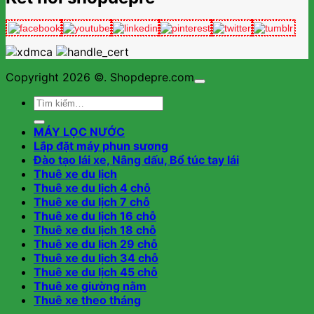
Copyright 2026 ©. Shopdepre.com
Tìm
kiếm:
MÁY LỌC NƯỚC
Lắp đặt máy phun sương
Đào tạo lái xe, Nâng dấu, Bổ túc tay lái
Thuê xe du lịch
Thuê xe du lịch 4 chỗ
Thuê xe du lịch 7 chỗ
Thuê xe du lịch 16 chỗ
Thuê xe du lịch 18 chỗ
Thuê xe du lịch 29 chỗ
Thuê xe du lịch 34 chỗ
Thuê xe du lịch 45 chỗ
Thuê xe giường nằm
Thuê xe theo tháng