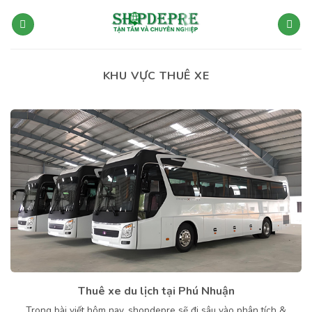
Bỏ
qua
nội
dung
KHU VỰC THUÊ XE
Thuê xe du lịch tại Phú Nhuận
Trong bài viết hôm nay, shopdepre sẽ đi sâu vào phân tích &