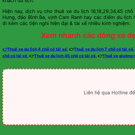
khách du lịch.
Hiện nay, dịch vụ cho thuê xe du lịch 16,18,29,34,45 ch
Hưng, đảo Bình Ba, vịnh Cam Ranh hay các điểm du lịch l
đi kèm các tiện nghi hiện đại & tài xế nhiều kinh nghiệm.
Xem nhanh các dòng xe đẹ
👉Thuê xe du lịch 4 chỗ có tài xế.
👉
Thuê xe du lịch 7 chỗ có tài xế.
chỗ có tài xế.
👉
Thuê xe du lịch 45 chỗ có tài xế.
👉
Thuê xe giường 
Liên hệ qua Hotline đ