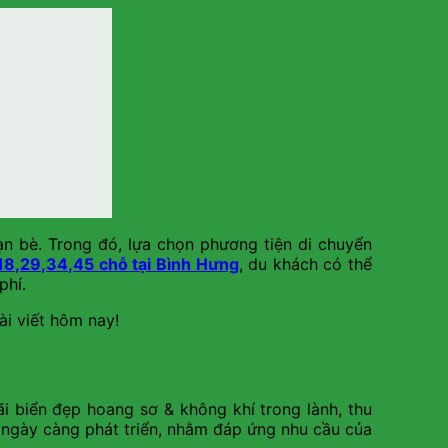
ạn bè. Trong đó, lựa chọn phương tiện di chuyển
,18,29,34,45 chỗ tại Bình Hưng
, du khách có thể
phí.
ài viết hôm nay!
i biển đẹp hoang sơ & không khí trong lành, thu
g ngày càng phát triển, nhằm đáp ứng nhu cầu của