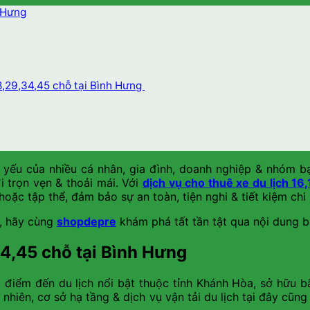
h Hưng
18,29,34,45 chỗ tại Bình Hưng
ết yếu của nhiều cá nhân, gia đình, doanh nghiệp & nhóm b
i trọn vẹn & thoải mái. Với
dịch vụ cho thuê xe du lịch 16
ặc tập thể, đảm bảo sự an toàn, tiện nghi & tiết kiệm chi 
y, hãy cùng
shopdepre
khám phá tất tần tật qua nội dung b
34,45 chỗ tại Bình Hưng
điểm đến du lịch nổi bật thuộc tỉnh Khánh Hòa, sở hữu bã
nhiên, cơ sở hạ tầng & dịch vụ vận tải du lịch tại đây cũn