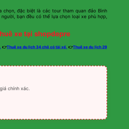
ựa chọn, đặc biệt là các tour tham quan đảo Bình
người, bạn đều có thể lựa chọn loại xe phù hợp,
huê xe tại shopdepre
.
👉
Thuê xe du lịch 34 chỗ có tài xế.
👉
Thuê xe du lịch 29
giá chính xác.