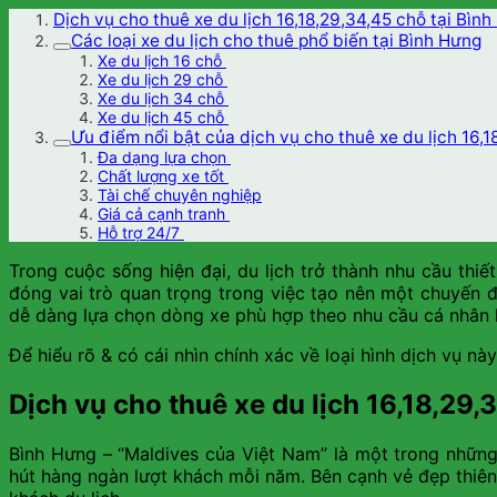
Dịch vụ cho thuê xe du lịch 16,18,29,34,45 chỗ tại Bìn
Các loại xe du lịch cho thuê phổ biến tại Bình Hưng
Xe du lịch 16 chỗ
Xe du lịch 29 chỗ
Xe du lịch 34 chỗ
Xe du lịch 45 chỗ
Ưu điểm nổi bật của dịch vụ cho thuê xe du lịch 16,
Đa dạng lựa chọn
Chất lượng xe tốt
Tài chế chuyên nghiệp
Giá cả cạnh tranh
Hỗ trợ 24/7
Trong cuộc sống hiện đại, du lịch trở thành nhu cầu thi
đóng vai trò quan trọng trong việc tạo nên một chuyến đ
dễ dàng lựa chọn dòng xe phù hợp theo nhu cầu cá nhân ho
Để hiểu rõ & có cái nhìn chính xác về loại hình dịch vụ nà
Dịch vụ cho thuê xe du lịch 16,18,29,
Bình Hưng – “Maldives của Việt Nam” là một trong những 
hút hàng ngàn lượt khách mỗi năm. Bên cạnh vẻ đẹp thiên 