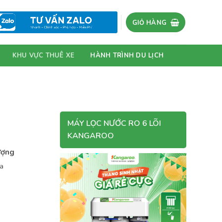
GIỎ HÀNG
KHU VỰC THUÊ XE
HÀNH TRÌNH DU LỊCH
MÁY LỌC NƯỚC RO 6 LÕI
KANGAROO
ượng
ủa