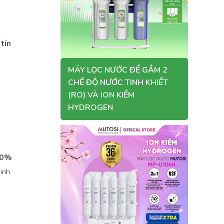
tín
MÁY LỌC NƯỚC ĐỂ GẦM 2
CHẾ ĐỘ NƯỚC TINH KHIẾT
(RO) VÀ ION KIỀM
HYDROGEN
100%
inh