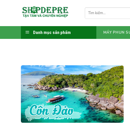
Bỏ
qua
Tìm
kiếm:
nội
dung
Danh mục sản phẩm
MÁY PHUN S