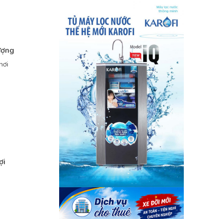
ượng
hơi
ợi