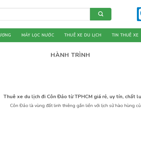
ƯƠNG
MÁY LỌC NƯỚC
THUÊ XE DU LỊCH
TIN THUÊ XE
HÀNH TRÌNH
Thuê xe du lịch đi Côn Đảo từ TPHCM giá rẻ, uy tín, chất l
Côn Đảo là vùng đất linh thiêng gắn liền với lịch sử hào hùng c