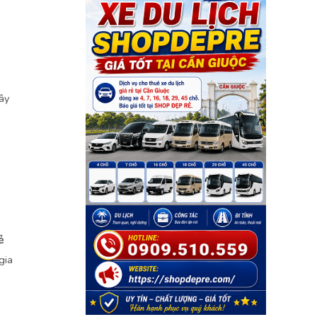
ây
ẻ
gia