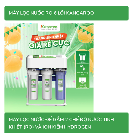
MÁY LỌC NƯỚC RO 6 LÕI KANGAROO
MÁY LỌC NƯỚC ĐỂ GẦM 2 CHẾ ĐỘ NƯỚC TINH
KHIẾT (RO) VÀ ION KIỀM HYDROGEN