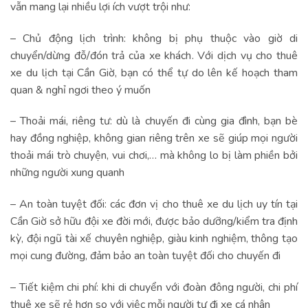
vẫn mang lại nhiều lợi ích vượt trội như:
– Chủ động lịch trình: không bị phụ thuộc vào giờ di
chuyển/dừng đỗ/đón trả của xe khách. Với dịch vụ cho thuê
xe du lịch tại Cần Giờ, bạn có thể tự do lên kế hoạch tham
quan & nghỉ ngơi theo ý muốn
– Thoải mái, riêng tư: dù là chuyến đi cùng gia đình, bạn bè
hay đồng nghiệp, không gian riêng trên xe sẽ giúp mọi người
thoải mái trò chuyện, vui chơi,… mà không lo bị làm phiền bởi
những người xung quanh
– An toàn tuyệt đối: các đơn vị cho thuê xe du lịch uy tín tại
Cần Giờ sở hữu đội xe đời mới, được bảo dưỡng/kiểm tra định
kỳ, đội ngũ tài xế chuyên nghiệp, giàu kinh nghiệm, thông tạo
mọi cung đường, đảm bảo an toàn tuyệt đối cho chuyến đi
– Tiết kiệm chi phí: khi di chuyển với đoàn đông người, chi phí
thuê xe sẽ rẻ hơn so với việc mỗi người tự đi xe cá nhân