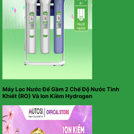
Máy Lọc Nước Để Gầm 2 Chế Độ Nước Tinh
Khiết (RO) Và Ion Kiềm Hydrogen