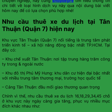
chuyên nghiệp, hãy cùng
shopdepre
tìm hiểu thông tin
chi tiết về loại hình dịch vụ này qua nội dung bài viết
hôm nay để có lựa chọn phù hợp nhé!
Nhu cầu thuê xe du lịch tại Tân
Thuận (Quận 7) hiện nay
Khu vực Tân Thuận (Quận 7) nổi tiếng là trung tâm phát
triển kinh tế – xã hội năng động bậc nhất TP.HCM. Tại
đây có:
– Khu chế xuất Tân Thuận: nơi tập trung hàng trăm công
ty trong & ngoài nước
– Khu đô thị Phú Mỹ Hưng: khu dân cư hiện đại bậc nhất
với nhiều trung tâm thương mại, trường học quốc tế
– Cảng Tân Thuận: đầu mối giao thương quan trọng
Chính vì thế, nhu cầu thuê xe du lịch 16,18,29,34,45 chỗ
ở khu vực này ngày càng gia tăng, phục vụ nhiều mục
đích khác nhau như: