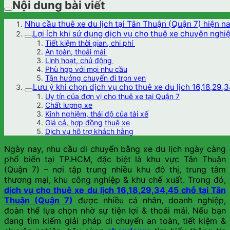
Nội dung bài viết
Nhu cầu thuê xe du lịch tại Tân Thuận (Quận 7) hiện n
Lợi ích khi sử dụng dịch vụ cho thuê xe chuyên nghi
Tiết kiệm thời gian, chi phí
An toàn, thoải mái
Linh hoạt, chủ động
Phù hợp với mọi nhu cầu
Tận hưởng chuyến đi trọn vẹn
Lưu ý khi chọn dịch vụ cho thuê xe du lịch 16,18,29,
Uy tín của đơn vị cho thuê xe tại Quận 7
Chất lượng xe
Kinh nghiệm, thái độ của tài xế
Giá cả, hợp đồng thuê xe
Dịch vụ hỗ trợ khách hàng
Ngày nay, nhu cầu di chuyển bằng xe du lịch ngày càng
phổ biến tại TP.HCM, đặc biệt là khu vực Tân Thuận
(Quận 7) – nơi tập trung nhiều khu đô thị, trung tâm
thương mại, khu công nghiệp & khu chế xuất. Trong đó,
dịch vụ cho thuê xe du lịch 16,18,29,34,45 chỗ tại Tân
Thuận (Quận 7)
được nhiều cá nhân, doanh nghiệp,
đoàn thể lựa chọn nhờ sự tiện lợi & thoải mái. Nếu bạn
đang tìm kiếm giải pháp di chuyển an toàn, tiết kiệm &