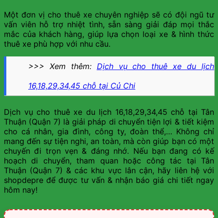
Một đơn vị cho thuê xe chuyên nghiệp sẽ có đội ngũ tư
vấn viên hỗ trợ nhiệt tình, sẵn sàng giải đáp mọi thắc
mắc của khách hàng, giúp lựa chọn loại xe & hình thức
thuê xe phù hợp với nhu cầu.
>>> Xem thêm:
Dịch vụ cho thuê xe du lịch
16,18,29,34,45 chỗ tại Củ Chi
Dịch vụ cho thuê xe du lịch 16,18,29,34,45 chỗ tại Tân
Thuận (Quận 7) là giải pháp di chuyển tiện lợi & tiết kiệm
cho cá nhân, gia đình, công ty, đoàn thể,… Không chỉ
mang đến sự tiện nghi, an toàn, mà còn giúp bạn có một
chuyến đi trọn vẹn & đáng nhớ. Nếu bạn đang có kế
hoạch di chuyển, tham quan hoặc công tác tại Tân
Thuận (Quận 7) & các khu vực lân cận, hãy liên hệ với
shopdepre để được tư vấn & nhận báo giá chi tiết ngay
hôm nay!