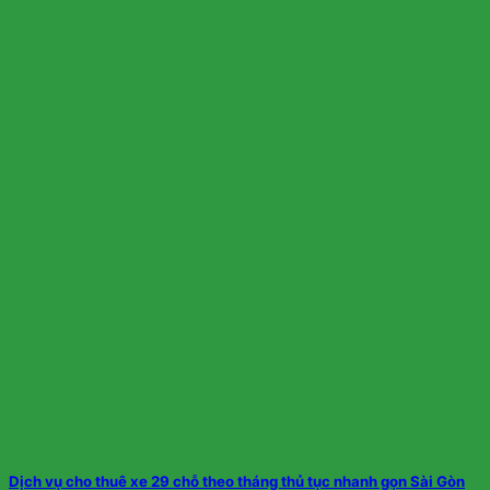
Dịch vụ cho thuê xe 29 chỗ theo tháng thủ tục nhanh gọn Sài Gòn