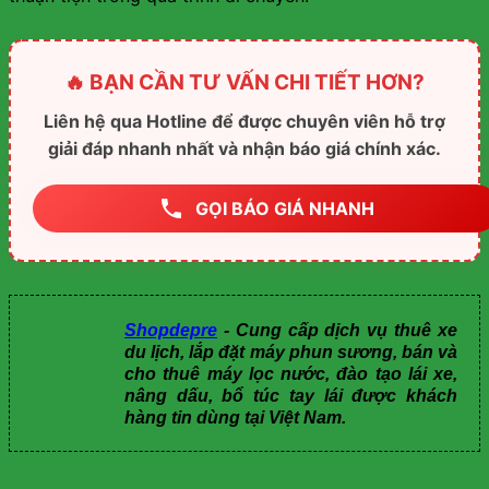
🔥 BẠN CẦN TƯ VẤN CHI TIẾT HƠN?
Liên hệ qua Hotline để được chuyên viên hỗ trợ
giải đáp nhanh nhất và nhận báo giá chính xác.
GỌI BÁO GIÁ NHANH
Shopdepre
- Cung cấp dịch vụ thuê xe
du lịch, lắp đặt máy phun sương, bán và
cho thuê máy lọc nước, đào tạo lái xe,
nâng dấu, bổ túc tay lái được khách
hàng tin dùng tại Việt Nam.