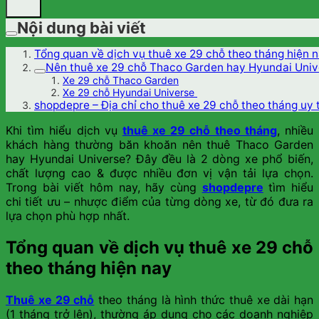
Nội dung bài viết
Tổng quan về dịch vụ thuê xe 29 chỗ theo tháng hiện 
Nên thuê xe 29 chỗ Thaco Garden hay Hyundai Univ
Xe 29 chỗ Thaco Garden
Xe 29 chỗ Hyundai Universe
shopdepre – Địa chỉ cho thuê xe 29 chỗ theo tháng uy 
Khi tìm hiểu dịch vụ
thuê xe 29 chỗ theo tháng
, nhiều
khách hàng thường băn khoăn nên thuê Thaco Garden
hay Hyundai Universe? Đây đều là 2 dòng xe phổ biến,
chất lượng cao & được nhiều đơn vị vận tải lựa chọn.
Trong bài viết hôm nay, hãy cùng
shopdepre
tìm hiểu
chi tiết ưu – nhược điểm của từng dòng xe, từ đó đưa ra
lựa chọn phù hợp nhất.
Tổng quan về dịch vụ thuê xe 29 chỗ
theo tháng hiện nay
Thuê xe 29 chỗ
theo tháng là hình thức thuê xe dài hạn
(1 tháng trở lên), thường áp dụng cho các doanh nghiệp