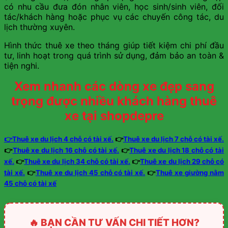
có nhu cầu đưa đón nhân viên, học sinh/sinh viên, đối
tác/khách hàng hoặc phục vụ các chuyến công tác, du
lịch thường xuyên.
Hình thức thuê xe theo tháng giúp tiết kiệm chi phí đầu
tư, linh hoạt trong quá trình sử dụng, đảm bảo an toàn &
tiện nghi.
Xem nhanh các dòng xe đẹp sang
trọng được nhiều khách hàng thuê
xe tại shopdepre
👉Thuê xe du lịch 4 chỗ có tài xế.
👉
Thuê xe du lịch 7 chỗ có tài xế.
👉
Thuê xe du lịch 16 chỗ có tài xế.
👉
Thuê xe du lịch 18 chỗ có tài
xế.
👉
Thuê xe du lịch 34 chỗ có tài xế.
👉
Thuê xe du lịch 29 chỗ có
tài xế.
👉
Thuê xe du lịch 45 chỗ có tài xế.
👉
Thuê xe giường nằm
45 chỗ có tài xế
🔥 BẠN CẦN TƯ VẤN CHI TIẾT HƠN?