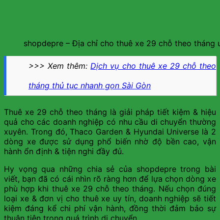
shopdepre – Địa chỉ cho thuê xe 29 chỗ theo tháng u
>>> Xem thêm:
Dịch vụ cho thuê xe 29 chỗ theo
tháng thủ tục nhanh gọn Sài Gòn
Thuê xe 29 chỗ theo tháng là giải pháp tiết kiệm & hiệu
quả cho các doanh nghiệp có nhu cầu di chuyển thường
xuyên. Trong đó, Thaco Garden & Hyundai Universe là 2
dòng xe được sử dụng phổ biến nhờ độ bền cao, vận
hành ổn định & tiện nghi đầy đủ.
Hy vọng qua những chia sẻ của shopdepre trong bài
viết, bạn đã có cái nhìn rõ ràng hơn để lựa chọn dòng xe
phù hợp khi thuê xe 29 chỗ theo tháng. Nếu chọn đúng
loại xe & đơn vị cho thuê xe uy tín, doanh nghiệp sẽ tiết
kiệm đáng kể chi phí vận hành, đồng thời đảm bảo sự
thuận tiện trong quá trình di chuyển.