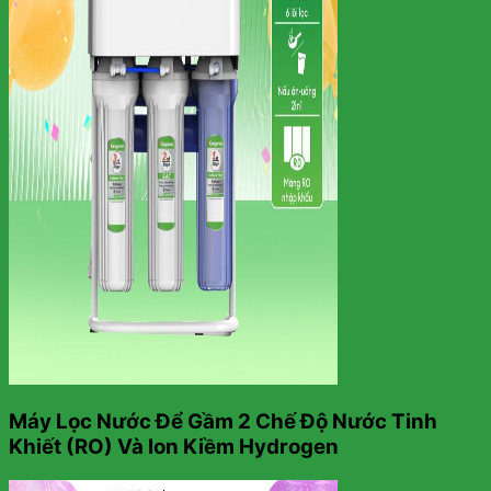
Máy Lọc Nước Để Gầm 2 Chế Độ Nước Tinh
Khiết (RO) Và Ion Kiềm Hydrogen