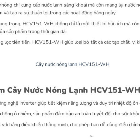
g chỉ cung cấp nước lạnh sảng khoái mà còn mang lại nước nón
an và tạo ra sự thuận lợi trong các hoạt động hàng ngày.
 sang trọng, HCV151-WH không chỉ là một thiết bị hữu ích mà còn 
của sản phẩm trong thời gian dài.
g lọc tiên tiến, HCV151-WH giúp loại bỏ tất cả các tạp chất, vi 
hẩm Cây Nước Nóng Lạnh HCV151-WH:
hệ inverter giúp tiết kiệm năng lượng và duy trì nhiệt độ ổn đị
chống ô nhiễm, sản phẩm đảm bảo an toàn tuyệt đối cho sức khỏe 
 bảng điều khiển thông minh, cho phép bạn dễ dàng điều chỉnh n