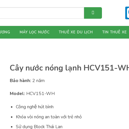
ƯƠNG
MÁY LỌC NƯỚC
THUÊ XE DU LỊCH
TIN THUÊ XE
Cây nước nóng lạnh HCV151-W
Bảo hành:
2 năm
Model:
HCV151-WH
Công nghệ hút bình
Khóa vòi nóng an toàn với trẻ nhỏ
Sử dụng Block Thái Lan