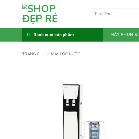
Bỏ
qua
Tìm
kiếm:
nội
dung
Danh mục sản phẩm
MÁY PHUN S
TRANG CHỦ
/
MÁY LỌC NƯỚC