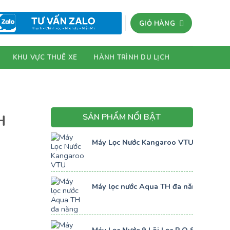
GIỎ HÀNG
KHU VỰC THUÊ XE
HÀNH TRÌNH DU LỊCH
SẢN PHẨM NỔI BẬT
H
Máy Lọc Nước Kangaroo VTU KG109
Máy lọc nước Aqua TH đa năng 2 vòi