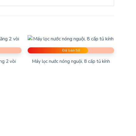
 Chất Lượng?
ửa hàng uy tín đã được đánh giá cao từ cộng đồng
ích mà còn là sự lựa chọn hàng đầu cho cuộc sống
Đã bán 58
ng 2 vòi
Máy lọc nước nóng nguội, 8 cấp tủ kính
áo giá chính xác.
 dòng sản phẩm như: Máy chạy bộ điện, xe
dụng cụ điện cầm tay…được khách hàng tin