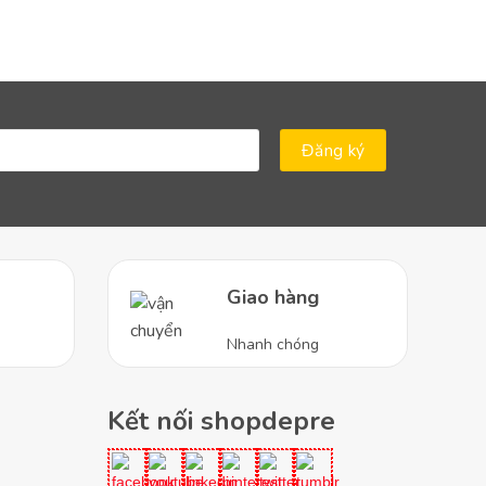
Máy lọ
Giao hàng
Nhanh chóng
Kết nối shopdepre