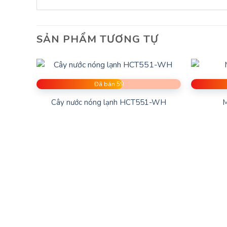
Mua Sản Phẩm Cây Nước N
Để đảm bảo bạn nhận được sản phẩm chính hãng và
người tiêu dùng. Bạn cũng có thể mua trực tuyến từ
SẢN PHẨM TƯƠNG TỰ
Nhờ vào những tính năng và chất lượng vượt trội
hiện đại và năng động của bạn.
Đã bán 59
Cây nước nóng lạnh HCT551-WH
M
Liên hệ qua Hotl
Shopdepre
- 
đạp tập thể 