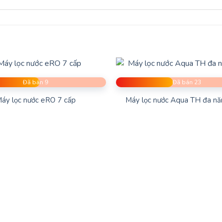
óng Lạnh HCV151-WH Ở Đâu Uy Tín
 dịch vụ tốt nhất, hãy tìm đến các đại lý chính thức hoặc các c
 các trang web có uy tín, như các trang thương mại điện tử lớn.
, cây nước nóng lạnh HCV151-WH không chỉ là một sản phẩm tiện 
Đã bán 9
Đã bán 23
áy lọc nước eRO 7 cấp
Máy lọc nước Aqua TH đa nă
🔥 BẠN CẦN TƯ VẤN CHI TIẾT HƠN?
ine để được chuyên viên hỗ trợ giải đáp nhanh nhất và nhận b
GỌI BÁO GIÁ NHANH
Thương hiệu thể thao & đồ điện gia dụng tại nhà với các
dục, ghế massage toàn thân, máy massage, máy lọc nước, 