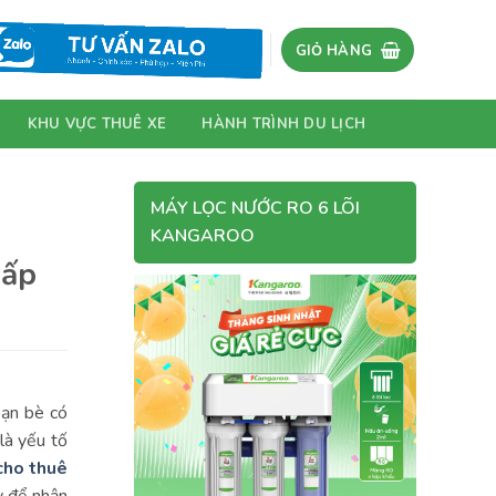
GIỎ HÀNG
KHU VỰC THUÊ XE
HÀNH TRÌNH DU LỊCH
MÁY LỌC NƯỚC RO 6 LÕI
KANGAROO
hấp
bạn bè có
là yếu tố
cho thuê