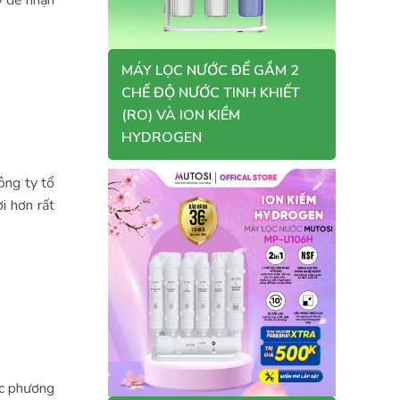
y để nhận
MÁY LỌC NƯỚC ĐỂ GẦM 2
CHẾ ĐỘ NƯỚC TINH KHIẾT
(RO) VÀ ION KIỀM
HYDROGEN
ông ty tổ
i hơn rất
ác phương