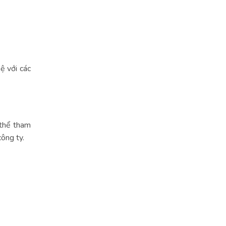
ệ với các
 thể tham
công ty.