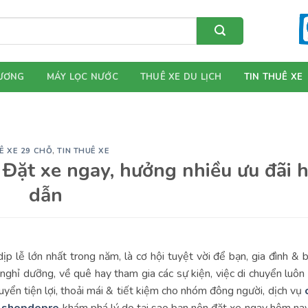
ƯƠNG
MÁY LỌC NƯỚC
THUÊ XE DU LỊCH
TIN THUÊ XE
Ê XE 29 CHỖ
,
TIN THUÊ XE
 Đặt xe ngay, hưởng nhiều ưu đãi 
dẫn
p lễ lớn nhất trong năm, là cơ hội tuyệt vời để bạn, gia đình & 
 nghỉ dưỡng, về quê hay tham gia các sự kiện, việc di chuyển luôn 
yển tiện lợi, thoải mái & tiết kiệm cho nhóm đông người, dịch vụ