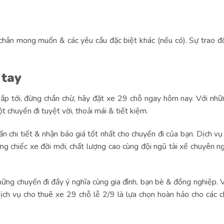
g chân mong muốn & các yêu cầu đặc biệt khác (nếu có). Sự trao đổ
.
 tay
ắp tới, đừng chần chừ, hãy đặt xe 29 chỗ ngay hôm nay. Với nhữ
 chuyến đi tuyệt vời, thoải mái & tiết kiệm.
 chi tiết & nhận báo giá tốt nhất cho chuyến đi của bạn. Dịch vụ
 chiếc xe đời mới, chất lượng cao cùng đội ngũ tài xế chuyên ng
những chuyến đi đầy ý nghĩa cùng gia đình, bạn bè & đồng nghiệp. 
, dịch vụ cho thuê xe 29 chỗ lễ 2/9 là lựa chọn hoàn hảo cho các 