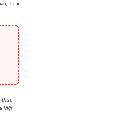
àn, thoải
o thuê
i Việt