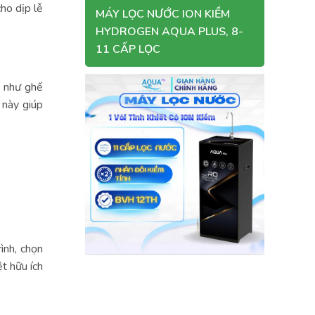
ho dịp lễ
MÁY LỌC NƯỚC ION KIỀM
HYDROGEN AQUA PLUS, 8-
11 CẤP LỌC
i như ghế
 này giúp
ình, chọn
t hữu ích