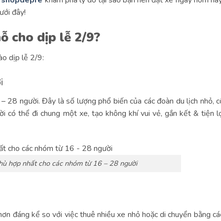
g
shopdepre
khám phá lý do tại sao bạn nên đặt xe ngay hôm na
ưới đây!
ỗ cho dịp lễ 2/9?
o dịp lễ 2/9:
ời
– 28 người. Đây là số lượng phổ biến của các đoàn du lịch nhỏ, c
i có thể đi chung một xe, tạo không khí vui vẻ, gắn kết & tiện lợ
phù hợp nhất cho các nhóm từ 16 – 28 người
ẻ hơn đáng kể so với việc thuê nhiều xe nhỏ hoặc di chuyển bằng c