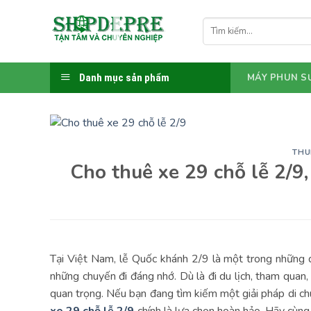
Bỏ
qua
Tìm
kiếm:
nội
dung
Danh mục sản phẩm
MÁY PHUN S
THU
Cho thuê xe 29 chỗ lễ 2/9,
Tại Việt Nam, lễ Quốc khánh 2/9 là một trong những dị
những chuyến đi đáng nhớ. Dù là đi du lịch, tham quan,
quan trọng. Nếu bạn đang tìm kiếm một giải pháp di chu