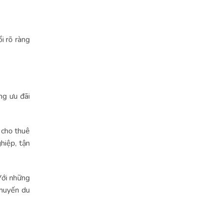
i rõ ràng
ng ưu đãi
 cho thuê
hiệp, tận
Với những
chuyến du