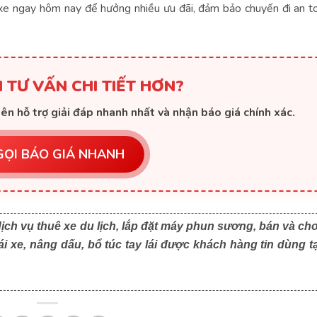
xe ngay hôm nay để hưởng nhiều ưu đãi, đảm bảo chuyến đi an to
 TƯ VẤN CHI TIẾT HƠN?
ên hỗ trợ giải đáp nhanh nhất và nhận báo giá chính xác.
GỌI BÁO GIÁ NHANH
ịch vụ thuê xe du lịch, lắp đặt máy phun sương, bán và ch
i xe, nâng dấu, bổ túc tay lái được khách hàng tin dùng tạ