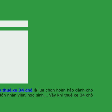
o thuê xe 34 chỗ
là lựa chọn hoàn hảo dành cho
 đón nhân viên, học sinh,… Vậy khi thuê xe 34 chỗ