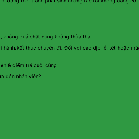
àn, đồng thời tránh phát sinh những rắc rối không đáng có,
p, không quá chật cũng không thừa thãi
i hành/kết thúc chuyến đi. Đối với các dịp lễ, tết hoặc mù
 đến & điểm trả cuối cùng
đưa đón nhân viên?