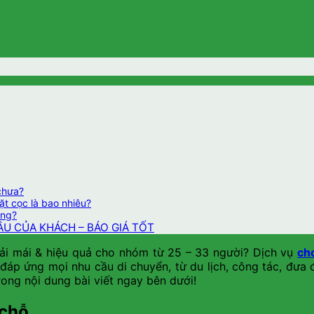
 chưa?
ặt cọc là bao nhiêu?
ông?
U CỦA KHÁCH – BÁO GIÁ TỐT
oải mái & hiệu quả cho nhóm từ 25 – 33 người? Dịch vụ
ch
ỗ đáp ứng mọi nhu cầu di chuyển, từ du lịch, công tác, đưa
trong nội dung bài viết ngay bên dưới!
 chỗ