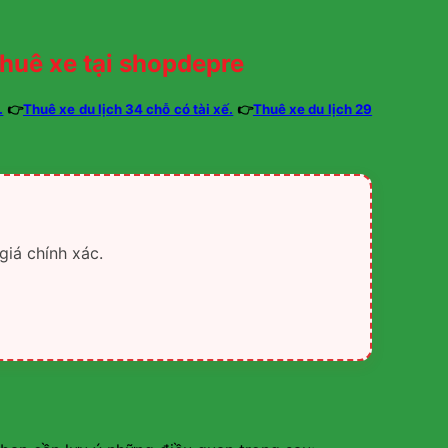
huê xe tại shopdepre
.
👉
Thuê xe du lịch 34 chỗ có tài xế.
👉
Thuê xe du lịch 29
giá chính xác.