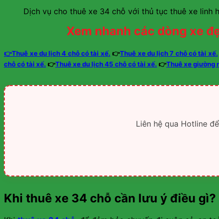
Dịch vụ cho thuê xe 34 chỗ với thủ tục thuê xe linh 
Xem nhanh các dòng xe đẹ
👉Thuê xe du lịch 4 chỗ có tài xế.
👉
Thuê xe du lịch 7 chỗ có tài xế.
chỗ có tài xế.
👉
Thuê xe du lịch 45 chỗ có tài xế.
👉
Thuê xe giường 
Liên hệ qua Hotline đ
Khi thuê xe 34 chỗ cần lưu ý điều gì?