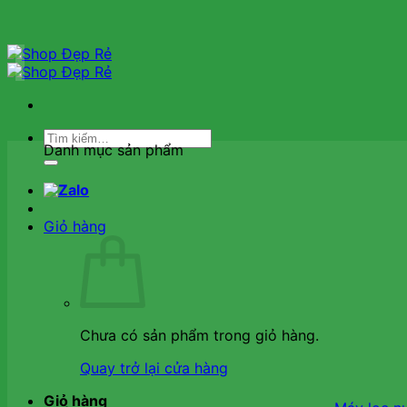
Bỏ
qua
nội
dung
Tìm
Danh mục sản phẩm
kiếm:
Giỏ hàng
Chưa có sản phẩm trong giỏ hàng.
Quay trở lại cửa hàng
Giỏ hàng