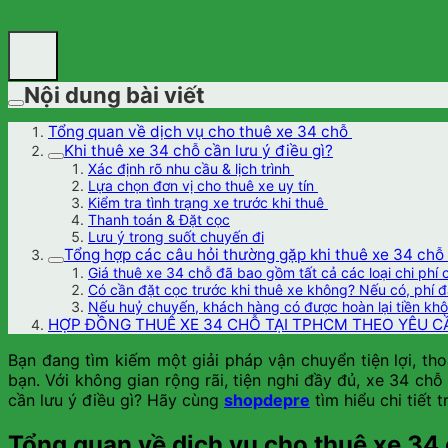
Nội dung bài viết
Tổng quan về dịch vụ cho thuê xe 34 chỗ
Khi thuê xe 34 chỗ cần lưu ý điều gì?
Xác định rõ nhu cầu & lịch trình
Lựa chọn đơn vị cho thuê xe uy tín
Kiểm tra tình trạng xe trước khi thuê
Thanh toán & Đặt cọc
Lưu ý trong suốt chuyến đi
Tổng hợp các câu hỏi thường gặp khi thuê xe 34 chỗ
Giá thuê xe 34 chỗ đã bao gồm tất cả các loại chi phí
Có cần đặt cọc trước khi thuê xe không? Nếu có, phí đ
Nếu huỷ chuyến, khách hàng có được hoàn lại tiền kh
HỢP ĐỒNG THUÊ XE 34 CHỖ TẠI TPHCM THEO YÊU CẦ
Bạn đang tìm kiếm một giải pháp vận chuyển tiện lợi, th
bạn. Với không gian rộng rãi, tiện nghi đầy đủ, xe 34 ch
cần lưu ý điều gì? Hãy cùng
shopdepre
tìm hiểu chi tiết 
Tổng quan về dịch vụ cho thuê xe 34