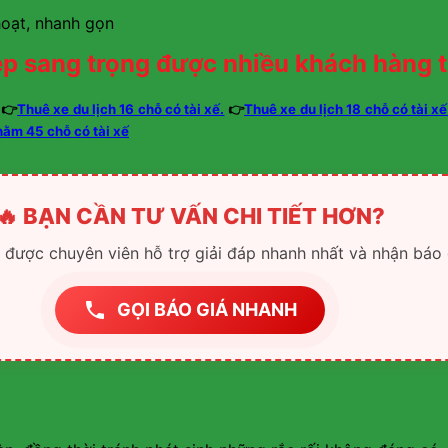
hoạt, nhanh gọn
p sang trọng được nhiều khách hàng t
👉
Thuê xe du lịch 16 chỗ có tài xế.
👉
Thuê xe du lịch 18 chỗ có tài xế
nằm 45 chỗ có tài xế
🔥 BẠN CẦN TƯ VẤN CHI TIẾT HƠN?
ể được chuyên viên hỗ trợ giải đáp nhanh nhất và nhận báo 
GỌI BÁO GIÁ NHANH