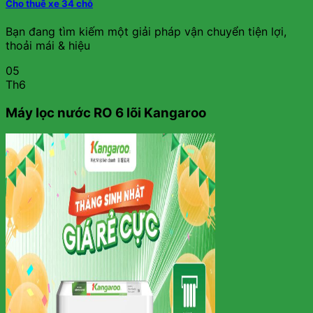
Cho thuê xe 34 chỗ
Bạn đang tìm kiếm một giải pháp vận chuyển tiện lợi,
thoải mái & hiệu
05
Th6
Máy lọc nước RO 6 lõi Kangaroo