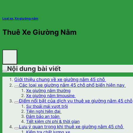
Loại xe
,
Xe giường nằm
Thuê Xe Giường Nằm
Nội dung bài viết
Giới thiệu chung về xe giường nằm 45 chỗ
Các loại xe giường nằm 45 chỗ phổ biến hiện nay
Xe giường nằm thường
Xe giường nằm limousine
Điểm nổi bật của dịch vụ thuê xe giường nằm 45 chỗ
Sự thoải mái vượt trội
Tiện nghi hiện đại
Đảm bảo an toàn
Tiết kiệm chi phí & thời gian
Lưu ý quan trọng khi thuê xe giường nằm 45 chỗ
Kiểm tra chất lượng xe