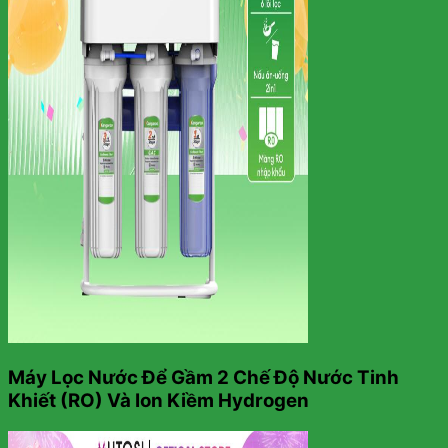
Máy Lọc Nước Để Gầm 2 Chế Độ Nước Tinh
Khiết (RO) Và Ion Kiềm Hydrogen