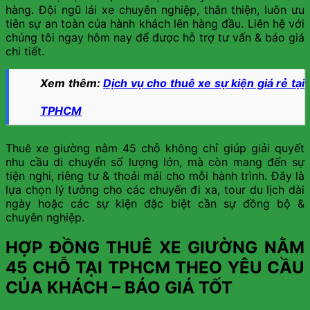
hàng. Đội ngũ lái xe chuyên nghiệp, thân thiện, luôn ưu
tiên sự an toàn của hành khách lên hàng đầu. Liên hệ với
chúng tôi ngay hôm nay để được hỗ trợ tư vấn & báo giá
chi tiết.
Xem thêm:
Dịch vụ cho thuê xe sự kiện giá rẻ tại
TPHCM
Thuê xe giường nằm 45 chỗ không chỉ giúp giải quyết
nhu cầu di chuyển số lượng lớn, mà còn mang đến sự
tiện nghi, riêng tư & thoải mái cho mỗi hành trình. Đây là
lựa chọn lý tưởng cho các chuyến đi xa, tour du lịch dài
ngày hoặc các sự kiện đặc biệt cần sự đồng bộ &
chuyên nghiệp.
HỢP ĐỒNG THUÊ XE GIƯỜNG NẰM
45 CHỖ TẠI TPHCM THEO YÊU CẦU
CỦA KHÁCH – BÁO GIÁ TỐT