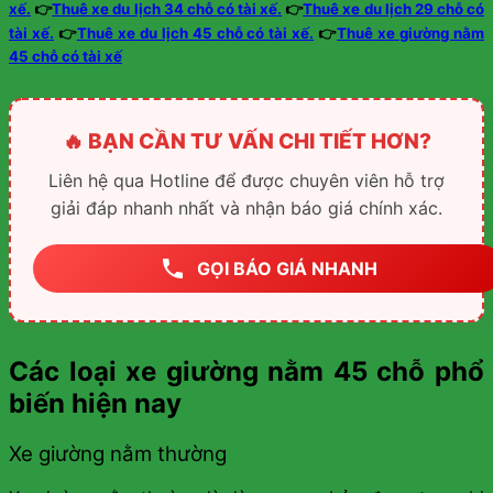
xế.
👉
Thuê xe du lịch 34 chỗ có tài xế.
👉
Thuê xe du lịch 29 chỗ có
tài xế.
👉
Thuê xe du lịch 45 chỗ có tài xế.
👉
Thuê xe giường nằm
45 chỗ có tài xế
🔥 BẠN CẦN TƯ VẤN CHI TIẾT HƠN?
Liên hệ qua Hotline để được chuyên viên hỗ trợ
giải đáp nhanh nhất và nhận báo giá chính xác.
GỌI BÁO GIÁ NHANH
Các loại xe giường nằm 45 chỗ phổ
biến hiện nay
Xe giường nằm thường