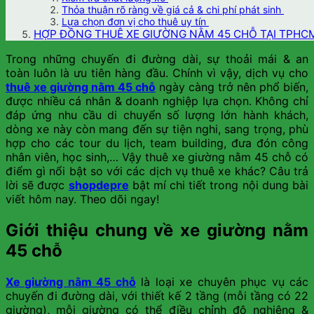
Thỏa thuận rõ ràng về giá cả & chi phí phát sinh
Lựa chọn đơn vị cho thuê uy tín
HỢP ĐỒNG THUÊ XE GIƯỜNG NẰM 45 CHỖ TẠI TPHCM
Trong những chuyến đi đường dài, sự thoải mái & an
toàn luôn là ưu tiên hàng đầu. Chính vì vậy, dịch vụ cho
thuê xe giường nằm 45 chỗ
ngày càng trở nên phổ biến,
được nhiều cá nhân & doanh nghiệp lựa chọn. Không chỉ
đáp ứng nhu cầu di chuyển số lượng lớn hành khách,
dòng xe này còn mang đến sự tiện nghi, sang trọng, phù
hợp cho các tour du lịch, team building, đưa đón công
nhân viên, học sinh,… Vậy thuê xe giường nằm 45 chỗ có
điểm gì nổi bật so với các dịch vụ thuê xe khác? Câu trả
lời sẽ được
shopdepre
bật mí chi tiết trong nội dung bài
viết hôm nay. Theo dõi ngay!
Giới thiệu chung về xe giường nằm
45 chỗ
Xe giường nằm 45 chỗ
là loại xe chuyên phục vụ các
chuyến đi đường dài, với thiết kế 2 tầng (mỗi tầng có 22
giường), mỗi giường có thể điều chỉnh độ nghiêng &