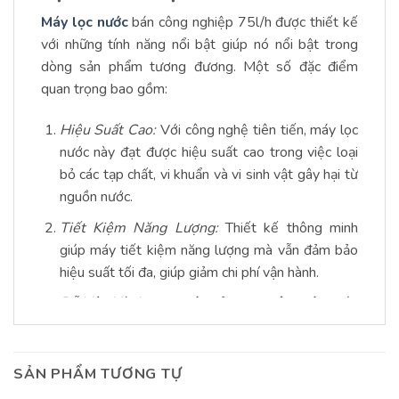
Máy lọc nước
bán công nghiệp 75l/h được thiết kế
với những tính năng nổi bật giúp nó nổi bật trong
dòng sản phẩm tương đương. Một số đặc điểm
quan trọng bao gồm:
Hiệu Suất Cao:
Với công nghệ tiên tiến, máy lọc
nước này đạt được hiệu suất cao trong việc loại
bỏ các tạp chất, vi khuẩn và vi sinh vật gây hại từ
nguồn nước.
Tiết Kiệm Năng Lượng:
Thiết kế thông minh
giúp máy tiết kiệm năng lượng mà vẫn đảm bảo
hiệu suất tối đa, giúp giảm chi phí vận hành.
Dễ Vận Hành:
Giao diện sử dụng thân thiện, giúp
người sử dụng dễ dàng vận hành và bảo dưỡng
máy.
SẢN PHẨM TƯƠNG TỰ
Chất Liệu Chống ăn Mòn:
Vật liệu chất lượng