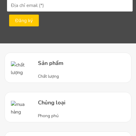
Máy lọc nước bán công nghiệp 75l/h không chỉ đảm
bảo chất lượng nước sạch mà còn mang lại nhiều lợi
ích khác nhau cho doanh nghiệp. Thông tin chi tiết
sản phẩm bao gồm:
Công Suất:
75 lít mỗi giờ
Kích Thước:
Kích thước nhỏ gọn, phù hợp với mọi
không gian.
Sản phẩm
Hệ Thống Lọc:
Hệ thống lọc đa cấp đảm bảo
loại bỏ tất cả các tạp chất độc hại.
Chất lượng
An Toàn Cho Sức Khỏe:
Sử dụng vật liệu an
toàn, không gây hại cho sức khỏe người sử dụng.
Chủng loại
Mua Sản Phẩm Ở Đâu Uy Tín Chất
Lượng:
Phong phú
Để đảm bảo mua được máy lọc nước bán công
nghiệp 75l/h chất lượng và uy tín, bạn có thể tìm