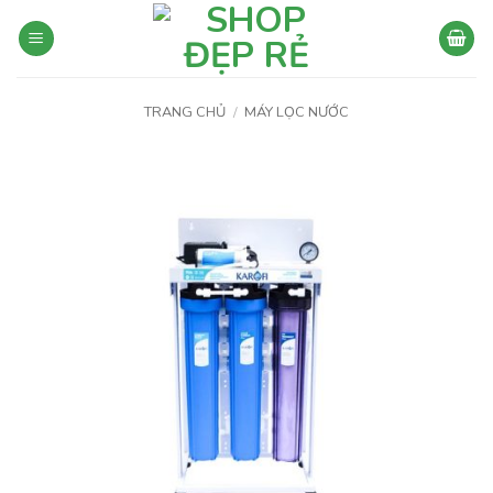
Bỏ
qua
nội
dung
TRANG CHỦ
/
MÁY LỌC NƯỚC