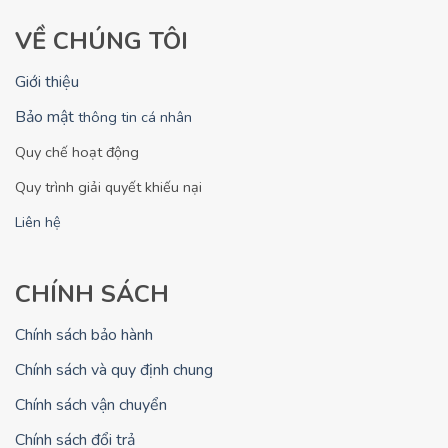
Liên hệ qua Hotline để được chuyên viên
hỗ trợ giải đáp nhanh nhất và nhận báo
VỀ CHÚNG TÔI
giá chính xác.
Giới thiệu
GỌI BÁO GIÁ NHANH
Bảo mật
thông tin cá nhân
Quy chế hoạt động
Quy trình giải quyết khiếu nại
Shopdepre
- Cung cấp dịch vụ
Liên hệ
thuê xe du lịch, lắp đặt máy
phun sương, bán và cho thuê
máy lọc nước, đào tạo lái xe,
CHÍNH SÁCH
nâng dấu, bổ túc tay lái được
Chính sách bảo hành
khách hàng tin dùng tại Việt
Nam.
Chính sách và quy định chung
Chính sách vận chuyển
Chính sách đổi trả