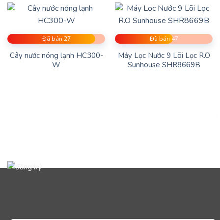
cao giúp máy lọc nước chống ăn mòn, tăng độ
bền và tuổi thọ.
Đã bán 27
Đã bán 47
Cây nước nóng lạnh HC300-
Máy Lọc Nước 9 Lõi Lọc R.O
W
Sunhouse SHR8669B
Thông Tin Chi Tiết Sản Phẩm: