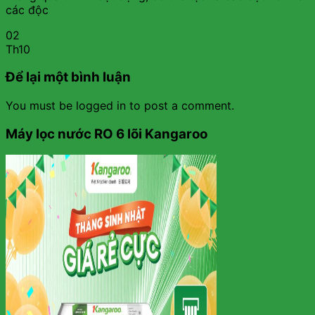
các độc
02
Th10
Để lại một bình luận
You must be logged in to post a comment.
Máy lọc nước RO 6 lõi Kangaroo