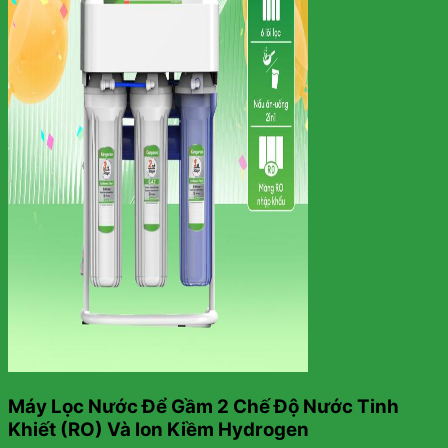
Máy Lọc Nước Để Gầm 2 Chế Độ Nước Tinh
Khiết (RO) Và Ion Kiềm Hydrogen