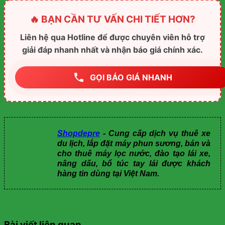
🔥 BẠN CẦN TƯ VẤN CHI TIẾT HƠN?
Liên hệ qua Hotline để được chuyên viên hỗ trợ
giải đáp nhanh nhất và nhận báo giá chính xác.
GỌI BÁO GIÁ NHANH
Shopdepre
- Cung cấp dịch vụ thuê xe
du lịch, lắp đặt máy phun sương, bán và
cho thuê máy lọc nước, đào tạo lái xe,
nâng dấu, bổ túc tay lái được khách
hàng tin dùng tại Việt Nam.
Bài viết liên quan