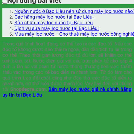
Nội dung bài viết
Nguồn nước ở Bạc Liêu nên sử dụng máy lọc nước nào
Các hãng máy lọc nước tại Bạc Liêu:
Sửa chữa máy lọc nước tại Bạc Liêu
Dịch vụ sửa máy lọc nước tại Bạc Liêu:
Mua máy lọc nước – Cho thuê máy lọc nước công nghiệp
Trong quá trình hoạt động, cơ thể tạo ra các độc tố. Nếu các
độc tố không được đào thải ra ngoài, dần dần tích tụ lại trong
cơ thể. Theo thời gian lượng độc tố đủ lớn, sẽ khiến cơ thể
sinh bệnh tật. Nước điện giải với cấu trúc phân tử nhỏ gấp 4
đến 5 lần so với phân tử nước thông thường nên việc thẩm
thấu vào trong các tế bào diễn ra nhanh hơn. Từ đó làm cho
quá trình trao đổi chất cũng như đào thải các độc tố diễn ra
nhanh hơn, cơ thể luôn được thanh lọc. Vậy hãy đến với chúng
tôi
Shopdepre.com.
Bán máy lọc nước giá rẻ chính hãng
uy tín tại Bạc Liêu
.