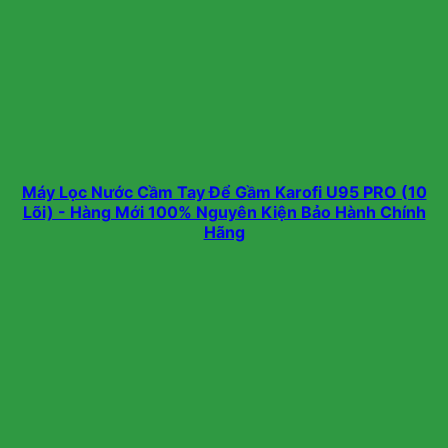
Máy Lọc Nước Cầm Tay Để Gầm Karofi U95 PRO (10
Lõi) - Hàng Mới 100% Nguyên Kiện Bảo Hành Chính
Hãng