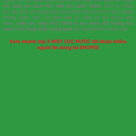
chúng tôi còn phân phối đầy đủ linh kiện, phụ kiện liên quan
đến
máy lọc nước RO
,
máy lọc nước Nano
, Dịch vụ: Khảo
sát, lắp đặt và hướng dẫn quý khách tận nơi một cách nhanh
chóng, nhiệt tình. Có nhận bảo trì, thay lõi lọc nước, sửa
chữa….
máy lọc nước RO
,
thiết bị lọc nước
,
hệ thống lọc
nước
hoặc
máy nước nóng lạnh
cho quý khách có nhu cầu.
Xem nhanh top 3 MÁY LỌC NƯỚC tốt được nhiều
người tin dùng tại SHOPEE