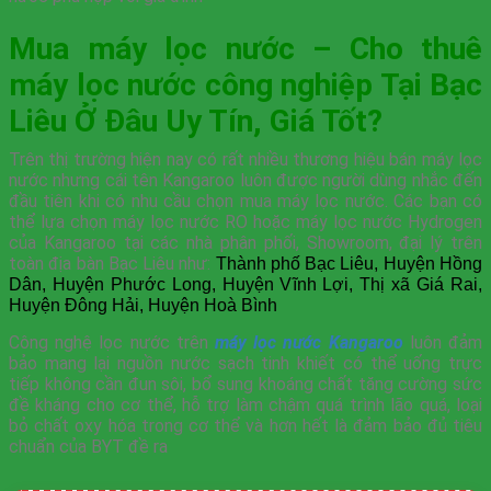
Mua máy lọc nước – Cho thuê
máy lọc nước công nghiệp Tại Bạc
Liêu Ở Đâu Uy Tín, Giá Tốt?
Trên thị trường hiện nay có rất nhiều thương hiệu bán máy lọc
nước nhưng cái tên Kangaroo luôn được người dùng nhắc đến
đầu tiên khi có nhu cầu chọn mua máy lọc nước. Các bạn có
thể lựa chọn máy lọc nước RO hoặc máy lọc nước Hydrogen
của Kangaroo tại các nhà phân phối, Showroom, đại lý trên
toàn địa bàn Bạc Liêu như:
Thành phố Bạc Liêu, Huyện Hồng
Dân, Huyện Phước Long, Huyện Vĩnh Lợi, Thị xã Giá Rai,
Huyện Đông Hải, Huyện Hoà Bình
Công nghệ lọc nước trên
máy lọc nước Kangaroo
luôn đảm
bảo mang lại nguồn nước sạch tinh khiết có thể uống trực
tiếp không cần đun sôi, bổ sung khoáng chất tăng cường sức
đề kháng cho cơ thể, hỗ trợ làm chậm quá trình lão quá, loại
bỏ chất oxy hóa trong cơ thể và hơn hết là đảm bảo đủ tiêu
chuẩn của BYT đề ra