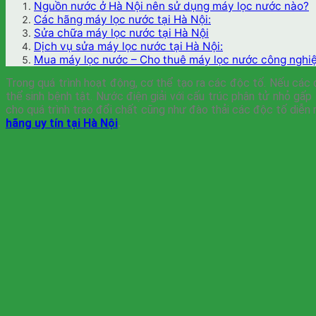
Nguồn nước ở Hà Nội nên sử dụng máy lọc nước nào?
Các hãng máy lọc nước tại Hà Nội:
Sửa chữa máy lọc nước tại Hà Nội
Dịch vụ sửa máy lọc nước tại Hà Nội:
Mua máy lọc nước – Cho thuê máy lọc nước công nghiệp
Trong quá trình hoạt động, cơ thể tạo ra các độc tố. Nếu các đ
thể sinh bệnh tật. Nước điện giải với cấu trúc phân tử nhỏ gấ
cho quá trình trao đổi chất cũng như đào thải các độc tố diễn 
hãng uy tín tại Hà Nội
.