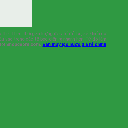
 thể. Theo thời gian lượng độc tố đủ lớn, sẽ khiến cơ
ấu vào trong các tế bào diễn ra nhanh hơn. Từ đó làm
 tôi
Shopdepre.com.
Bán máy lọc nước giá rẻ chính