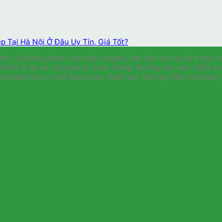
 Tại Hà Nội Ở Đâu Uy Tín, Giá Tốt?
ộc tố không được đào thải ra ngoài, dần dần tích tụ lại trong cơ
p 4 đến 5 lần so với phân tử nước thông thường nên việc thẩm th
ra nhanh hơn, cơ thể luôn được thanh lọc. Vậy hãy đến với chúng