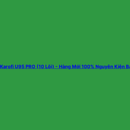
arofi U95 PRO (10 Lõi) - Hàng Mới 100% Nguyên Kiện B