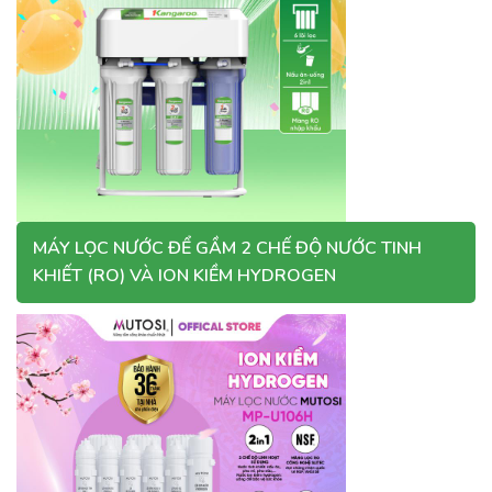
MÁY LỌC NƯỚC ĐỂ GẦM 2 CHẾ ĐỘ NƯỚC TINH
KHIẾT (RO) VÀ ION KIỀM HYDROGEN