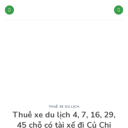
Bỏ
qua
nội
dung
THUÊ XE DU LỊCH
Thuê xe du lịch 4, 7, 16, 29,
45 chỗ có tài xế đi Củ Chi