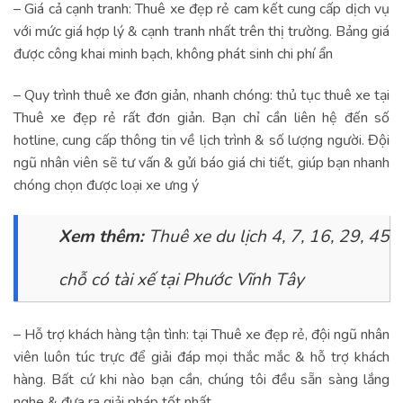
– Giá cả cạnh tranh: Thuê xe đẹp rẻ cam kết cung cấp dịch vụ
với mức giá hợp lý & cạnh tranh nhất trên thị trường. Bảng giá
được công khai minh bạch, không phát sinh chi phí ẩn
– Quy trình thuê xe đơn giản, nhanh chóng: thủ tục thuê xe tại
Thuê xe đẹp rẻ rất đơn giản. Bạn chỉ cần liên hệ đến số
hotline, cung cấp thông tin về lịch trình & số lượng người. Đội
ngũ nhân viên sẽ tư vấn & gửi báo giá chi tiết, giúp bạn nhanh
chóng chọn được loại xe ưng ý
Xem thêm:
Thuê xe du lịch 4, 7, 16, 29, 45
chỗ có tài xế tại Phước Vĩnh Tây
– Hỗ trợ khách hàng tận tình: tại Thuê xe đẹp rẻ, đội ngũ nhân
viên luôn túc trực để giải đáp mọi thắc mắc & hỗ trợ khách
hàng. Bất cứ khi nào bạn cần, chúng tôi đều sẵn sàng lắng
nghe & đưa ra giải pháp tốt nhất