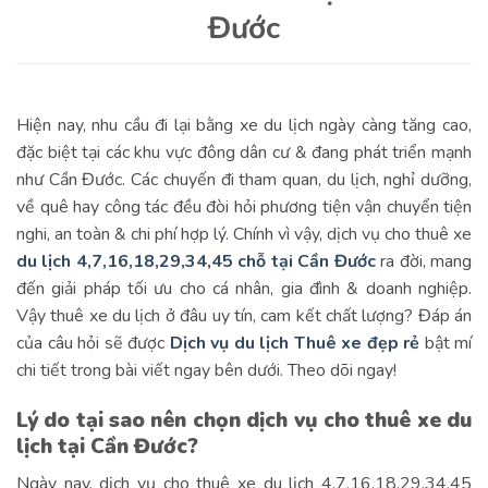
Đước
Hiện nay, nhu cầu đi lại bằng xe du lịch ngày càng tăng cao,
đặc biệt tại các khu vực đông dân cư & đang phát triển mạnh
như Cần Đước. Các chuyến đi tham quan, du lịch, nghỉ dưỡng,
về quê hay công tác đều đòi hỏi phương tiện vận chuyển tiện
nghi, an toàn & chi phí hợp lý. Chính vì vậy, dịch vụ cho thuê xe
du lịch 4,7,16,18,29,34,45 chỗ tại Cần Đước
ra đời, mang
đến giải pháp tối ưu cho cá nhân, gia đình & doanh nghiệp.
Vậy thuê xe du lịch ở đâu uy tín, cam kết chất lượng? Đáp án
của câu hỏi sẽ được
Dịch vụ du lịch Thuê xe đẹp rẻ
bật mí
chi tiết trong bài viết ngay bên dưới. Theo dõi ngay!
Lý do tại sao nên chọn dịch vụ cho thuê xe du
lịch tại Cần Đước?
Ngày nay, dịch vụ cho thuê xe du lịch 4,7,16,18,29,34,45