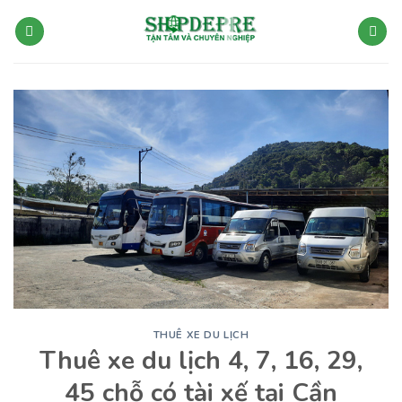
Bỏ
qua
nội
dung
THUÊ XE DU LỊCH
Thuê xe du lịch 4, 7, 16, 29,
45 chỗ có tài xế tại Cần