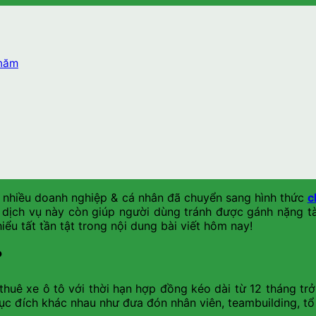
 năm
g, nhiều doanh nghiệp & cá nhân đã chuyển sang hình thức
c
, dịch vụ này còn giúp người dùng tránh được gánh nặng tà
iểu tất tần tật trong nội dung bài viết hôm nay!
?
huê xe ô tô với thời hạn hợp đồng kéo dài từ 12 tháng trở
mục đích khác nhau như đưa đón nhân viên, teambuilding, t