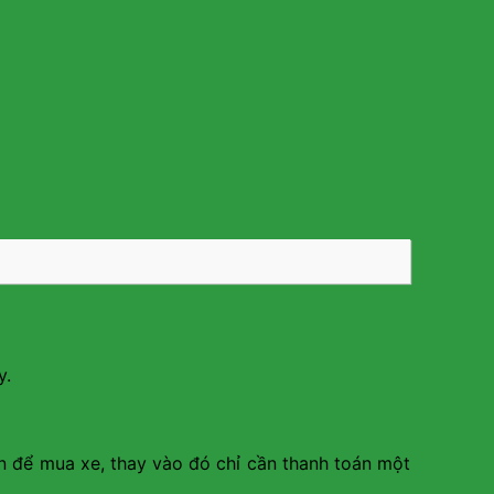
y.
ớn để mua xe, thay vào đó chỉ cần thanh toán một