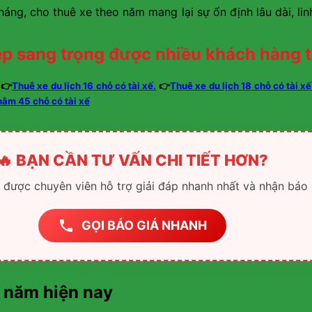
áng, cho thuê xe theo năm mang lại sự ổn định lâu dài, linh
p sang trọng được nhiều khách hàng t
👉
Thuê xe du lịch 16 chỗ có tài xế.
👉
Thuê xe du lịch 18 chỗ có tài xế
nằm 45 chỗ có tài xế
🔥 BẠN CẦN TƯ VẤN CHI TIẾT HƠN?
ể được chuyên viên hỗ trợ giải đáp nhanh nhất và nhận báo 
GỌI BÁO GIÁ NHANH
o năm hiện nay