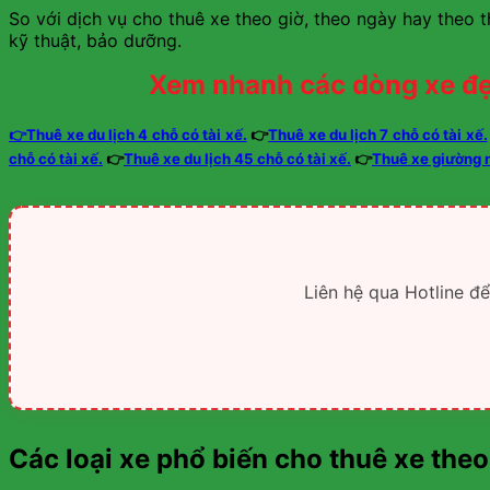
So với dịch vụ cho thuê xe theo giờ, theo ngày hay theo th
kỹ thuật, bảo dưỡng.
Xem nhanh các dòng xe đẹ
👉Thuê xe du lịch 4 chỗ có tài xế.
👉
Thuê xe du lịch 7 chỗ có tài xế.
chỗ có tài xế.
👉
Thuê xe du lịch 45 chỗ có tài xế.
👉
Thuê xe giường 
Liên hệ qua Hotline đ
Các loại xe phổ biến cho thuê xe the