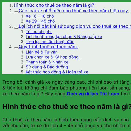
Hình thức cho thuê xe theo năm là gì?
Các loại xe phổ biến cho thuê xe theo năm hiện nay
Xe 16 – 18 chỗ
Xe 29 – 45 chỗ
Lợi ích nổi bật khi sử dụng dịch vụ cho thuê xe theo
Tối ưu chi phí
Linh hoạt trong lựa chọn & Nâng cấp xe
Tiện lợi, an tâm tuyệt đối
Quy trình thuê xe theo năm
Liên hệ & Tư vấn
Lựa chọn xe & Ký hợp đồng
Thanh toán & Nhận xe
Sử dụng & Bảo dưỡng
Kết thúc hợp đồng & Hoàn trả xe
Trong bối cảnh giá xe ngày càng cao, chi phí bảo trì tăn
& tiện lợi. Không chỉ đảm bảo phương tiện luôn sẵn sàng
xe theo năm là gì? Hãy cùng
Dịch vụ di lịch Tốt Loan
tìm h
Hình thức cho thuê xe theo năm là gì
Cho thuê xe theo năm là hình thức cung cấp dịch vụ cho t
với nhu cầu, từ xe du lịch 4 – 45 chỗ phục vụ cho nhiều 