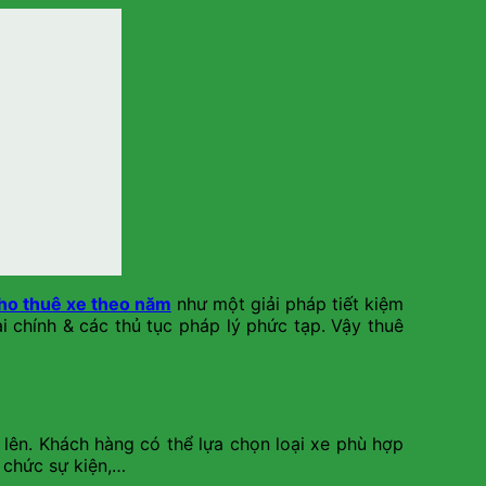
ho thuê xe theo năm
như một giải pháp tiết kiệm
i chính & các thủ tục pháp lý phức tạp. Vậy thuê
 lên. Khách hàng có thể lựa chọn loại xe phù hợp
ổ chức sự kiện,…