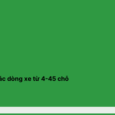
ác dòng xe từ 4-45 chỗ