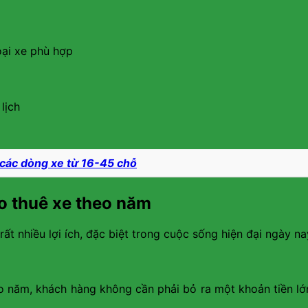
oại xe phù hợp
 lịch
các dòng xe từ 16-45 chỗ
ho thuê xe theo năm
t nhiều lợi ích, đặc biệt trong cuộc sống hiện đại ngày na
heo năm, khách hàng không cần phải bỏ ra một khoản tiền l