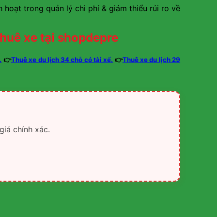
 hoạt trong quản lý chi phí & giảm thiểu rủi ro về
huê xe tại shopdepre
.
👉
Thuê xe du lịch 34 chỗ có tài xế.
👉
Thuê xe du lịch 29
giá chính xác.