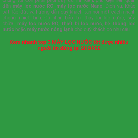
chúng tôi còn phân phối đầy đủ linh kiện, phụ kiện liên quan
đến
máy lọc nước RO
,
máy lọc nước Nano
, Dịch vụ: Khảo
sát, lắp đặt và hướng dẫn quý khách tận nơi một cách nhanh
chóng, nhiệt tình. Có nhận bảo trì, thay lõi lọc nước, sửa
chữa….
máy lọc nước RO
,
thiết bị lọc nước
,
hệ thống lọc
nước
hoặc
máy nước nóng lạnh
cho quý khách có nhu cầu.
Xem nhanh top 3 MÁY LỌC NƯỚC tốt được nhiều
người tin dùng tại SHOPEE