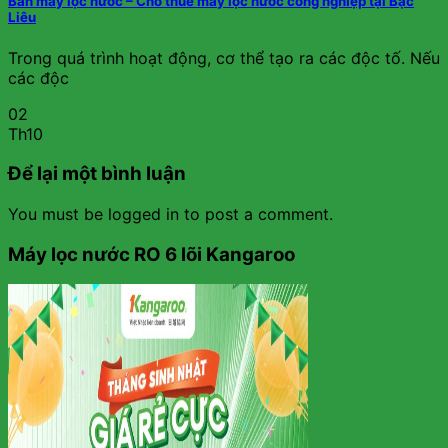
Bán máy lọc nước – Cho thuê máy lọc nước công nghiệp tại Bạc
Liêu
Trong quá trình hoạt động, cơ thể tạo ra các độc tố. Nếu
các độc
02
Th10
Để lại một bình luận
You must be logged in to post a comment.
Máy lọc nước RO 6 lõi Kangaroo