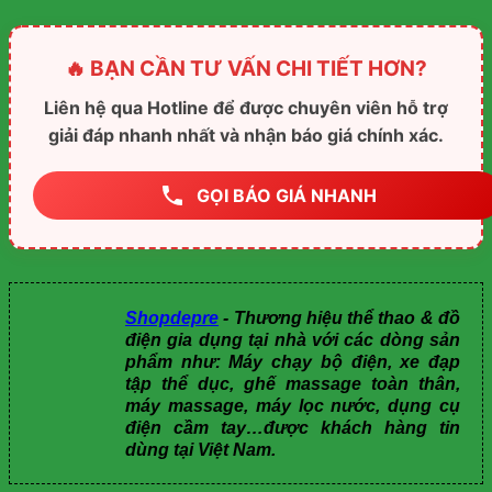
🔥 BẠN CẦN TƯ VẤN CHI TIẾT HƠN?
Liên hệ qua Hotline để được chuyên viên hỗ trợ
giải đáp nhanh nhất và nhận báo giá chính xác.
GỌI BÁO GIÁ NHANH
Shopdepre
- Thương hiệu thể thao & đồ
điện gia dụng tại nhà với các dòng sản
phẩm như: Máy chạy bộ điện, xe đạp
tập thể dục, ghế massage toàn thân,
máy massage, máy lọc nước, dụng cụ
điện cầm tay…được khách hàng tin
dùng tại Việt Nam.