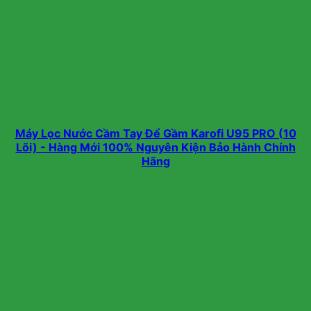
Máy Lọc Nước Cầm Tay Để Gầm Karofi U95 PRO (10
Lõi) - Hàng Mới 100% Nguyên Kiện Bảo Hành Chính
Hãng