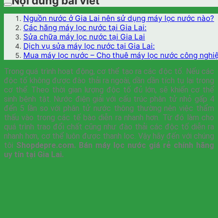
Nội dung bài viết
Nguồn nước ở Gia Lai nên sử dụng máy lọc nước nào?
Các hãng máy lọc nước tại Gia Lai:
Sửa chữa máy lọc nước tại Gia Lai
Dịch vụ sửa máy lọc nước tại Gia Lai:
Mua máy lọc nước – Cho thuê máy lọc nước công nghiệp
Trong quá trình hoạt động, cơ thể tạo ra các độc tố. Nếu các
độc tố không được đào thải ra ngoài, dần dần tích tụ lại trong
cơ thể. Theo thời gian lượng độc tố đủ lớn, sẽ khiến cơ thể
sinh bệnh tật. Nước điện giải với cấu trúc phân tử nhỏ gấp 4
đến 5 lần so với phân tử nước thông thường nên việc thẩm
thấu vào trong các tế bào diễn ra nhanh hơn. Từ đó làm cho
quá trình trao đổi chất cũng như đào thải các độc tố diễn ra
nhanh hơn, cơ thể luôn được thanh lọc. Vậy hãy đến với chúng
tôi
Shopdepre.com. Bán máy lọc nước giá rẻ chính hãng
uy tín tại Gia Lai.