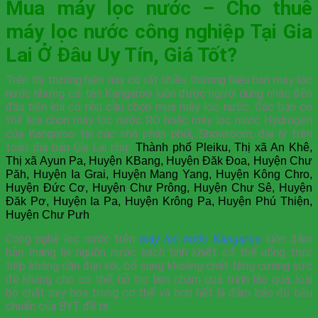
Mua máy lọc nước – Cho thuê
máy lọc nước công nghiệp Tại Gia
Lai Ở Đâu Uy Tín, Giá Tốt?
Trên thị trường hiện nay có rất nhiều thương hiệu bán máy lọc
nước nhưng cái tên Kangaroo luôn được người dùng nhắc đến
đầu tiên khi có nhu cầu chọn mua máy lọc nước. Các bạn có
thể lựa chọn máy lọc nước RO hoặc máy lọc nước Hydrogen
của Kangaroo tại các nhà phân phối, Showroom, đại lý trên
toàn địa bàn Gia Lai như:
Thành phố Pleiku, Thị xã An Khê,
Thị xã Ayun Pa, Huyện KBang, Huyện Đăk Đoa, Huyện Chư
Păh, Huyện Ia Grai, Huyện Mang Yang, Huyện Kông Chro,
Huyện Đức Cơ, Huyện Chư Prông, Huyện Chư Sê, Huyện
Đăk Pơ, Huyện Ia Pa, Huyện Krông Pa, Huyện Phú Thiện,
Huyện Chư Pưh
Công nghệ lọc nước trên
máy lọc nước Kangaroo
luôn đảm
bảo mang lại nguồn nước sạch tinh khiết có thể uống trực
tiếp không cần đun sôi, bổ sung khoáng chất tăng cường sức
đề kháng cho cơ thể, hỗ trợ làm chậm quá trình lão quá, loại
bỏ chất oxy hóa trong cơ thể và hơn hết là đảm bảo đủ tiêu
chuẩn của BYT đề ra