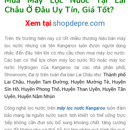
Mua Máy Lọc Nước Tại Lai
Châu Ở Đâu Uy Tín, Giá Tốt?
Xem tại
shopdepre.com
Trên thị trường hiện nay có rất nhiều thương hiệu bán máy
lọc nước nhưng cái tên Kangaroo luôn được người dùng
nhắc đến đầu tiên khi có nhu cầu chọn mua máy lọc nước.
Các bạn có thể lựa chọn máy lọc nước RO hoặc máy lọc
nước Hydrogen của Kangaroo tại các nhà phân phối,
Showroom, đại lý trên toàn địa bàn Lai Châu như:
Thành phố
Lai Châu, Huyện Tam Đường, Huyện Mường Tè, Huyện
Sìn Hồ, Huyện Phong Thổ, Huyện Than Uyên, Huyện Tân
Uyên, Huyện Nậm Nhùn
Công nghệ lọc nước trên
máy lọc nước Kangaroo
luôn đảm
bảo mang lại nguồn nước sạch tinh khiết có thể uống trực
tiếp không cần đun sôi, bổ sung khoáng chất tăng cường
sức đề kháng cho cơ thể, hỗ trợ làm chậm quá trình lão quá,