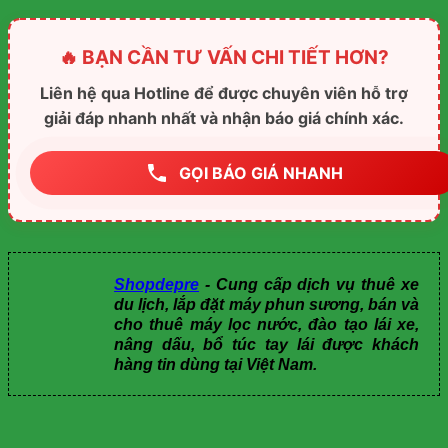
🔥 BẠN CẦN TƯ VẤN CHI TIẾT HƠN?
Liên hệ qua Hotline để được chuyên viên hỗ trợ
giải đáp nhanh nhất và nhận báo giá chính xác.
GỌI BÁO GIÁ NHANH
Shopdepre
- Cung cấp dịch vụ thuê xe
du lịch, lắp đặt máy phun sương, bán và
cho thuê máy lọc nước, đào tạo lái xe,
nâng dấu, bổ túc tay lái được khách
hàng tin dùng tại Việt Nam.