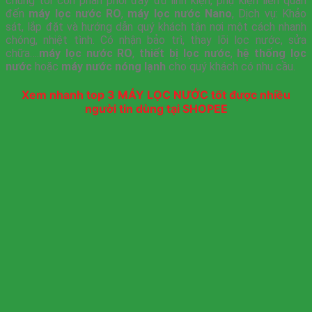
chúng tôi còn phân phối đầy đủ linh kiện, phụ kiện liên quan
đến
máy lọc nước RO
,
máy lọc nước Nano
, Dịch vụ: Khảo
sát, lắp đặt và hướng dẫn quý khách tận nơi một cách nhanh
chóng, nhiệt tình. Có nhận bảo trì, thay lõi lọc nước, sửa
chữa….
máy lọc nước RO
,
thiết bị lọc nước
,
hệ thống lọc
nước
hoặc
máy nước nóng lạnh
cho quý khách có nhu cầu.
Xem nhanh top 3 MÁY LỌC NƯỚC tốt được nhiều
người tin dùng tại SHOPEE