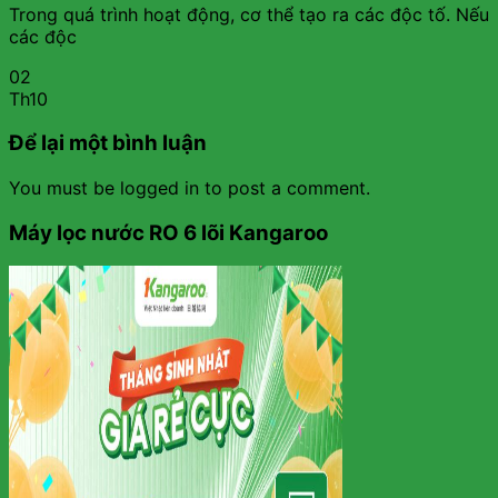
Trong quá trình hoạt động, cơ thể tạo ra các độc tố. Nếu
các độc
02
Th10
Để lại một bình luận
You must be logged in to post a comment.
Máy lọc nước RO 6 lõi Kangaroo