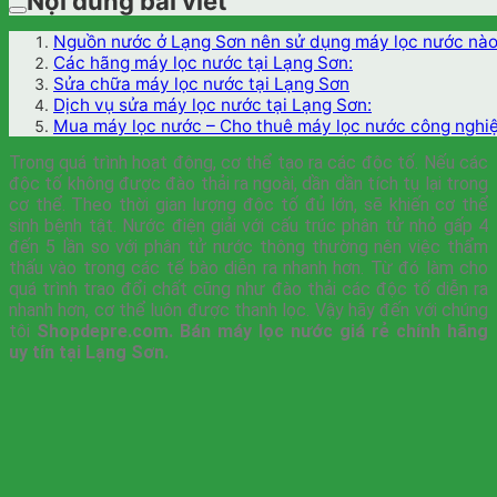
Nội dung bài viết
Nguồn nước ở Lạng Sơn nên sử dụng máy lọc nước nà
Các hãng máy lọc nước tại Lạng Sơn:
Sửa chữa máy lọc nước tại Lạng Sơn
Dịch vụ sửa máy lọc nước tại Lạng Sơn:
Mua máy lọc nước – Cho thuê máy lọc nước công nghiệ
Trong quá trình hoạt động, cơ thể tạo ra các độc tố. Nếu các
độc tố không được đào thải ra ngoài, dần dần tích tụ lại trong
cơ thể. Theo thời gian lượng độc tố đủ lớn, sẽ khiến cơ thể
sinh bệnh tật. Nước điện giải với cấu trúc phân tử nhỏ gấp 4
đến 5 lần so với phân tử nước thông thường nên việc thẩm
thấu vào trong các tế bào diễn ra nhanh hơn. Từ đó làm cho
quá trình trao đổi chất cũng như đào thải các độc tố diễn ra
nhanh hơn, cơ thể luôn được thanh lọc. Vậy hãy đến với chúng
tôi
Shopdepre.com. Bán máy lọc nước giá rẻ chính hãng
uy tín tại Lạng Sơn.