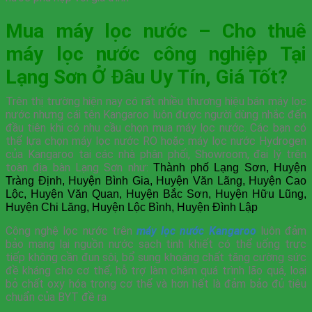
Mua máy lọc nước – Cho thuê
máy lọc nước công nghiệp Tại
Lạng Sơn Ở Đâu Uy Tín, Giá Tốt?
Trên thị trường hiện nay có rất nhiều thương hiệu bán máy lọc
nước nhưng cái tên Kangaroo luôn được người dùng nhắc đến
đầu tiên khi có nhu cầu chọn mua máy lọc nước. Các bạn có
thể lựa chọn máy lọc nước RO hoặc máy lọc nước Hydrogen
của Kangaroo tại các nhà phân phối, Showroom, đại lý trên
toàn địa bàn Lạng Sơn như:
Thành phố Lạng Sơn, Huyện
Tràng Định, Huyện Bình Gia, Huyện Văn Lãng, Huyện Cao
Lộc, Huyện Văn Quan, Huyện Bắc Sơn, Huyện Hữu Lũng,
Huyện Chi Lăng, Huyện Lộc Bình, Huyện Đình Lập
Công nghệ lọc nước trên
máy lọc nước Kangaroo
luôn đảm
bảo mang lại nguồn nước sạch tinh khiết có thể uống trực
tiếp không cần đun sôi, bổ sung khoáng chất tăng cường sức
đề kháng cho cơ thể, hỗ trợ làm chậm quá trình lão quá, loại
bỏ chất oxy hóa trong cơ thể và hơn hết là đảm bảo đủ tiêu
chuẩn của BYT đề ra