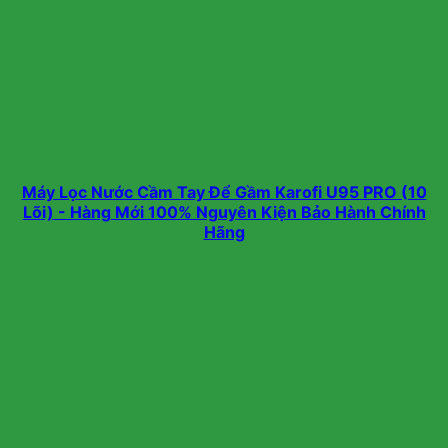
Máy Lọc Nước Cầm Tay Để Gầm Karofi U95 PRO (10
Lõi) - Hàng Mới 100% Nguyên Kiện Bảo Hành Chính
Hãng