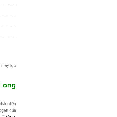
 máy lọc
 Long
 nhắc đến
rogen của
n Tường,