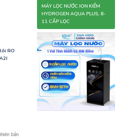
MÁY LỌC NƯỚC ION KIỀM
HYDROGEN AQUA PLUS, 8-
11 CẤP LỌC
lõi RO
0A2I
phiên bản