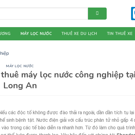
ƯƠNG
MÁY LỌC NƯỚC
THUÊ XE DU LỊCH
TIN THUÊ XE
MÁY LỌC NƯỚC
thuê máy lọc nước công nghiệp tạ
Long An
Nếu các độc tố không được đào thải ra ngoài, dần dần tích tụ lại
thể sinh bệnh tật. Nước điện giải với cấu trúc phân tử nhỏ gấp 4 
vào trong các tế bào diễn ra nhanh hơn. Từ đó làm cho quá trình