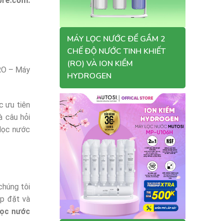
re.com.
MÁY LỌC NƯỚC ĐỂ GẦM 2
CHẾ ĐỘ NƯỚC TINH KHIẾT
(RO) VÀ ION KIỀM
RO – Máy
HYDROGEN
c ưu tiên
à câu hỏi
 lọc nước
chúng tôi
ắp đặt và
lọc nước