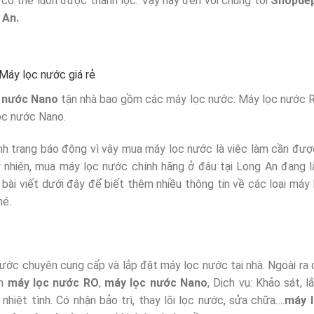
 cơ thể luôn được thanh lọc. Vậy hãy đến với chúng tôi
Shopdep
 An.
Máy lọc nước giá rẻ
 nước Nano
tận nhà bao gồm các máy lọc nước: Máy lọc nước 
c nước Nano.
ình trạng báo động vì vậy mua máy lọc nước là việc làm cần đượ
nhiên, mua máy lọc nước chính hãng ở đâu tại Long An đang l
bài viết dưới đây để biết thêm nhiều thông tin về các loại máy
hé.
nước chuyên cung cấp và lắp đặt máy lọc nước tại nhà. Ngoài ra 
ến
máy lọc nước RO
,
máy lọc nước Nano
, Dịch vụ: Khảo sát, l
hiệt tình. Có nhận bảo trì, thay lõi lọc nước, sửa chữa….
máy 