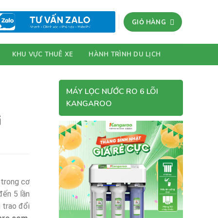
GIỎ HÀNG
KHU VỰC THUÊ XE
HÀNH TRÌNH DU LỊCH
MÁY LỌC NƯỚC RO 6 LÕI
KANGAROO
i
 trong cơ
đến 5 lần
 trao đổi