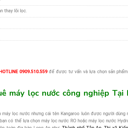
n thay lõi lọc.
HOTLINE 0909.510.559
để được tư vấn và lựa chọn sản phẩm
uê máy lọc nước công nghiệp Tại
bán máy lọc nước nhưng cái tên Kangaroo luôn được người dùng
c bạn có thể lựa chọn máy lọc nước RO hoặc máy lọc nước Hyd
rên toàn địa bàn Long An như:
Thành phố Tân An, Thị xã Kiế