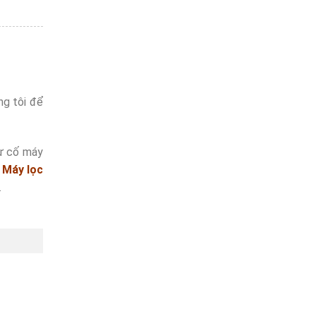
ng tôi để
sự cố máy
à
Máy lọc
.