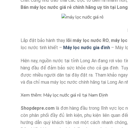
chất cũng như đào thải các độc tố diễn ra nhanh hơn,
Bán máy lọc nước giá rẻ chính hãng uy tín tại Long
Lắp đặt bảo hành thay
lõi máy lọc nước RO
,
máy lọc
lọc nước tinh khiết –
Máy lọc nước gia đình
– Máy lọ
Hiện nay, nguồn nước tại tỉnh Long An đang rơi vào t
hàng đầu để đảm bảo sức khỏe cho cả gia đình. Tuy 
được nhiều người dân tại đây đặt ra. Tham khảo ngay 
và địa chỉ mua máy lọc nước chính hãng tại Long An n
Xem thêm:
Máy lọc nước giá rẻ tại Nam Định
Shopdepre.com
là đơn hàng đầu trong lĩnh vực lọc 
còn phân phối đầy đủ linh kiện, phụ kiện liên quan đ
hướng dẫn quý khách tận nơi một cách nhanh chóng, n