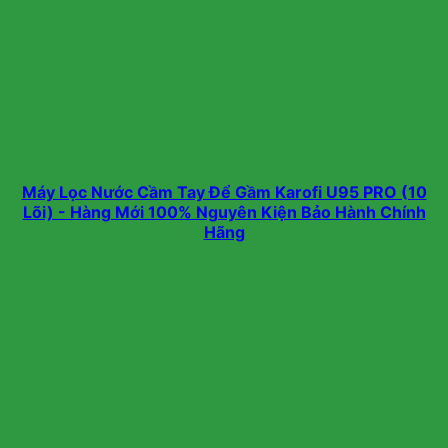
Máy Lọc Nước Cầm Tay Để Gầm Karofi U95 PRO (10
Lõi) - Hàng Mới 100% Nguyên Kiện Bảo Hành Chính
Hãng