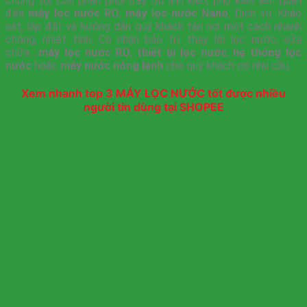
chúng tôi còn phân phối đầy đủ linh kiện, phụ kiện liên quan
đến
máy lọc nước RO
,
máy lọc nước Nano
, Dịch vụ: Khảo
sát, lắp đặt và hướng dẫn quý khách tận nơi một cách nhanh
chóng, nhiệt tình. Có nhận bảo trì, thay lõi lọc nước, sửa
chữa….
máy lọc nước RO
,
thiết bị lọc nước
,
hệ thống lọc
nước
hoặc
máy nước nóng lạnh
cho quý khách có nhu cầu.
Xem nhanh top 3 MÁY LỌC NƯỚC tốt được nhiều
người tin dùng tại SHOPEE