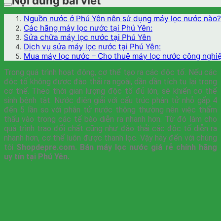
Nội dung bài viết
Nguồn nước ở Phú Yên nên sử dụng máy lọc nước nào?
Các hãng máy lọc nước tại Phú Yên:
Sửa chữa máy lọc nước tại Phú Yên
Dịch vụ sửa máy lọc nước tại Phú Yên:
Mua máy lọc nước – Cho thuê máy lọc nước công nghiệp
Trong quá trình hoạt động, cơ thể tạo ra các độc tố. Nếu các
độc tố không được đào thải ra ngoài, dần dần tích tụ lại trong
cơ thể. Theo thời gian lượng độc tố đủ lớn, sẽ khiến cơ thể
sinh bệnh tật. Nước điện giải với cấu trúc phân tử nhỏ gấp 4
đến 5 lần so với phân tử nước thông thường nên việc thẩm
thấu vào trong các tế bào diễn ra nhanh hơn. Từ đó làm cho
quá trình trao đổi chất cũng như đào thải các độc tố diễn ra
nhanh hơn, cơ thể luôn được thanh lọc. Vậy hãy đến với chúng
tôi
Shopdepre.com. Bán máy lọc nước giá rẻ chính hãng
uy tín tại Phú Yên.