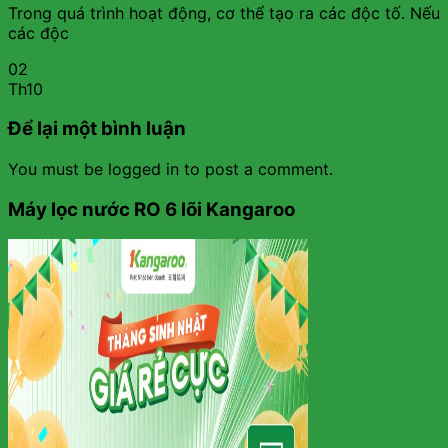
Trong quá trình hoạt động, cơ thể tạo ra các độc tố. Nếu
các độc
02
Th10
Để lại một bình luận
You must be logged in to post a comment.
Máy lọc nước RO 6 lõi Kangaroo