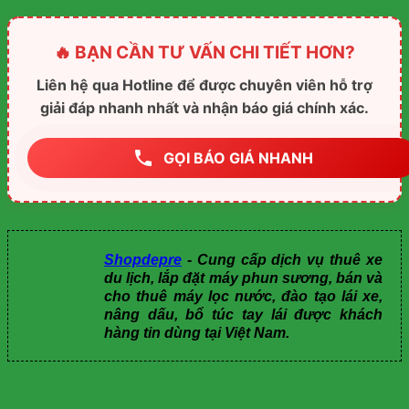
🔥 BẠN CẦN TƯ VẤN CHI TIẾT HƠN?
Liên hệ qua Hotline để được chuyên viên hỗ trợ
giải đáp nhanh nhất và nhận báo giá chính xác.
GỌI BÁO GIÁ NHANH
Shopdepre
- Cung cấp dịch vụ thuê xe
du lịch, lắp đặt máy phun sương, bán và
cho thuê máy lọc nước, đào tạo lái xe,
nâng dấu, bổ túc tay lái được khách
hàng tin dùng tại Việt Nam.