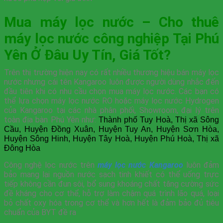
Mua máy lọc nước – Cho thuê
máy lọc nước công nghiệp Tại Phú
Yên Ở Đâu Uy Tín, Giá Tốt?
Trên thị trường hiện nay có rất nhiều thương hiệu bán máy lọc
nước nhưng cái tên Kangaroo luôn được người dùng nhắc đến
đầu tiên khi có nhu cầu chọn mua máy lọc nước. Các bạn có
thể lựa chọn máy lọc nước RO hoặc máy lọc nước Hydrogen
của Kangaroo tại các nhà phân phối, Showroom, đại lý trên
toàn địa bàn Phú Yên như:
Thành phố Tuy Hoà, Thị xã Sông
Cầu, Huyện Đồng Xuân, Huyện Tuy An, Huyện Sơn Hòa,
Huyện Sông Hinh, Huyện Tây Hoà, Huyện Phú Hoà, Thị xã
Đông Hòa
Công nghệ lọc nước trên
máy lọc nước Kangaroo
luôn đảm
bảo mang lại nguồn nước sạch tinh khiết có thể uống trực
tiếp không cần đun sôi, bổ sung khoáng chất tăng cường sức
đề kháng cho cơ thể, hỗ trợ làm chậm quá trình lão quá, loại
bỏ chất oxy hóa trong cơ thể và hơn hết là đảm bảo đủ tiêu
chuẩn của BYT đề ra