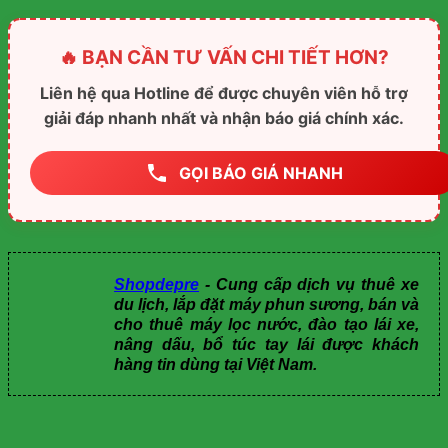
🔥 BẠN CẦN TƯ VẤN CHI TIẾT HƠN?
Liên hệ qua Hotline để được chuyên viên hỗ trợ
giải đáp nhanh nhất và nhận báo giá chính xác.
GỌI BÁO GIÁ NHANH
Shopdepre
- Cung cấp dịch vụ thuê xe
du lịch, lắp đặt máy phun sương, bán và
cho thuê máy lọc nước, đào tạo lái xe,
nâng dấu, bổ túc tay lái được khách
hàng tin dùng tại Việt Nam.