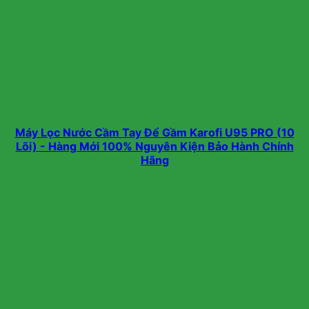
Máy Lọc Nước Cầm Tay Để Gầm Karofi U95 PRO (10
Lõi) - Hàng Mới 100% Nguyên Kiện Bảo Hành Chính
Hãng