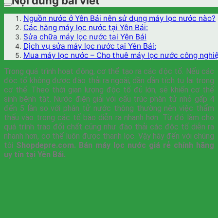
Nội dung bài viết
Nguồn nước ở Yên Bái nên sử dụng máy lọc nước nào?
Các hãng máy lọc nước tại Yên Bái:
Sửa chữa máy lọc nước tại Yên Bái
Dịch vụ sửa máy lọc nước tại Yên Bái:
Mua máy lọc nước – Cho thuê máy lọc nước công nghiệp
Trong quá trình hoạt động, cơ thể tạo ra các độc tố. Nếu các
độc tố không được đào thải ra ngoài, dần dần tích tụ lại trong
cơ thể. Theo thời gian lượng độc tố đủ lớn, sẽ khiến cơ thể
sinh bệnh tật. Nước điện giải với cấu trúc phân tử nhỏ gấp 4
đến 5 lần so với phân tử nước thông thường nên việc thẩm
thấu vào trong các tế bào diễn ra nhanh hơn. Từ đó làm cho
quá trình trao đổi chất cũng như đào thải các độc tố diễn ra
nhanh hơn, cơ thể luôn được thanh lọc. Vậy hãy đến với chúng
tôi
Shopdepre.com. Bán máy lọc nước giá rẻ chính hãng
uy tín tại Yên Bái.