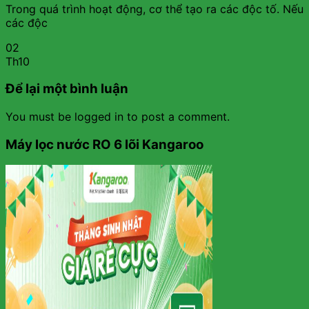
Trong quá trình hoạt động, cơ thể tạo ra các độc tố. Nếu
các độc
02
Th10
Để lại một bình luận
You must be logged in to post a comment.
Máy lọc nước RO 6 lõi Kangaroo