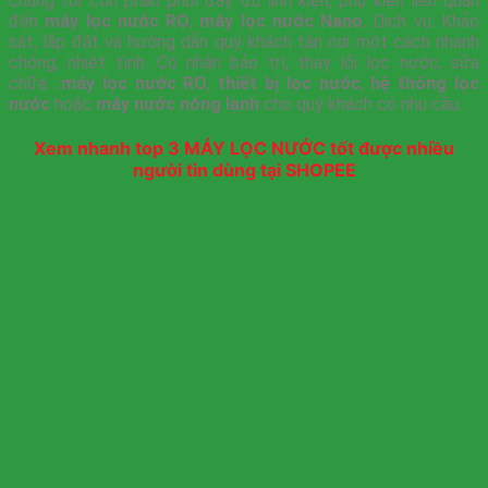
chúng tôi còn phân phối đầy đủ linh kiện, phụ kiện liên quan
đến
máy lọc nước RO
,
máy lọc nước Nano
, Dịch vụ: Khảo
sát, lắp đặt và hướng dẫn quý khách tận nơi một cách nhanh
chóng, nhiệt tình. Có nhận bảo trì, thay lõi lọc nước, sửa
chữa….
máy lọc nước RO
,
thiết bị lọc nước
,
hệ thống lọc
nước
hoặc
máy nước nóng lạnh
cho quý khách có nhu cầu.
Xem nhanh top 3 MÁY LỌC NƯỚC tốt được nhiều
người tin dùng tại SHOPEE