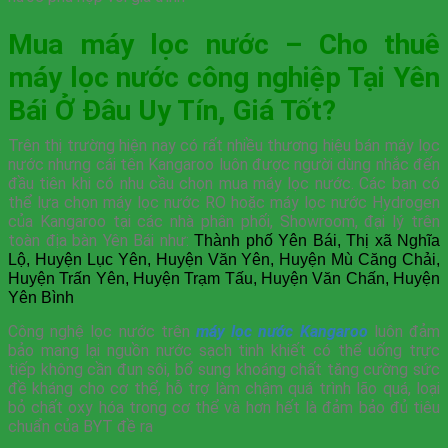
Mua máy lọc nước – Cho thuê
máy lọc nước công nghiệp Tại Yên
Bái Ở Đâu Uy Tín, Giá Tốt?
Trên thị trường hiện nay có rất nhiều thương hiệu bán máy lọc
nước nhưng cái tên Kangaroo luôn được người dùng nhắc đến
đầu tiên khi có nhu cầu chọn mua máy lọc nước. Các bạn có
thể lựa chọn máy lọc nước RO hoặc máy lọc nước Hydrogen
của Kangaroo tại các nhà phân phối, Showroom, đại lý trên
toàn địa bàn Yên Bái như:
Thành phố Yên Bái, Thị xã Nghĩa
Lộ, Huyện Lục Yên, Huyện Văn Yên, Huyện Mù Căng Chải,
Huyện Trấn Yên, Huyện Trạm Tấu, Huyện Văn Chấn, Huyện
Yên Bình
Công nghệ lọc nước trên
máy lọc nước Kangaroo
luôn đảm
bảo mang lại nguồn nước sạch tinh khiết có thể uống trực
tiếp không cần đun sôi, bổ sung khoáng chất tăng cường sức
đề kháng cho cơ thể, hỗ trợ làm chậm quá trình lão quá, loại
bỏ chất oxy hóa trong cơ thể và hơn hết là đảm bảo đủ tiêu
chuẩn của BYT đề ra