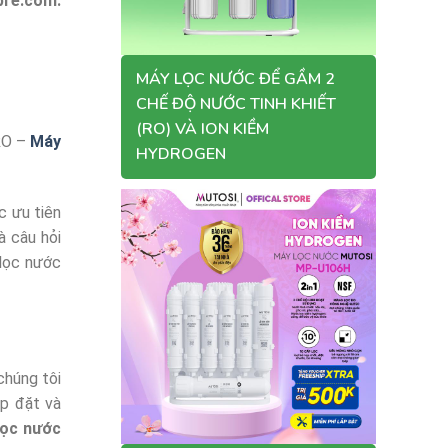
re.com.
MÁY LỌC NƯỚC ĐỂ GẦM 2
CHẾ ĐỘ NƯỚC TINH KHIẾT
(RO) VÀ ION KIỀM
RO –
Máy
HYDROGEN
c ưu tiên
à câu hỏi
 lọc nước
chúng tôi
ắp đặt và
lọc nước