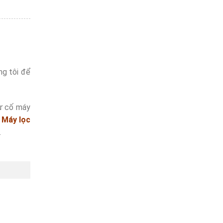
ng tôi để
sự cố máy
à
Máy lọc
.