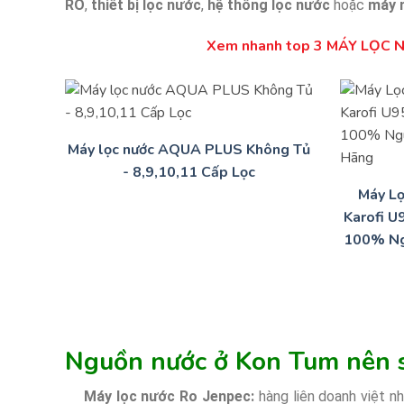
RO
,
thiết bị lọc nước
,
hệ thống lọc nước
hoặc
máy 
Xem nhanh top 3 MÁY LỌC NƯ
Máy lọc nước AQUA PLUS Không Tủ
- 8,9,10,11 Cấp Lọc
Máy L
Karofi U
100% Ng
Nguồn nước ở Kon Tum nên s
Máy lọc nước Ro Jenpec:
hàng liên doanh việt n