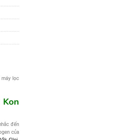
 máy lọc
i Kon
 nhắc đến
rogen của
ắk Glei,