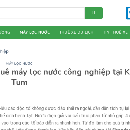
ƯƠNG
MÁY LỌC NƯỚC
THUÊ XE DU LỊCH
TIN THUÊ XE
MÁY LỌC NƯỚC
uê máy lọc nước công nghiệp tại 
Tum
Nếu các độc tố không được đào thải ra ngoài, dần dần tích tụ lại
thể sinh bệnh tật. Nước điện giải với cấu trúc phân tử nhỏ gấp 4 
vào trong các tế bào diễn ra nhanh hơn. Từ đó làm cho quá trình