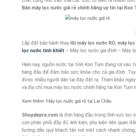
chất cũng như đào thải các độc tố diễn ra nhanh hơn,
Bán máy lọc nước giá rẻ chính hãng uy tín tại Kon
Lắp đặt bảo hành thay
lõi máy lọc nước RO
,
máy lọc
lọc nước tinh khiết
– Máy lọc nước gia đình – Máy l
Hiện nay, nguồn nước tại tỉnh Kon Tum đang rơi vào t
hàng đầu để đảm bảo sức khỏe cho cả gia đình. Tuy 
được nhiều người dân tại đây đặt ra. Tham khảo ngay 
và địa chỉ mua máy lọc nước chính hãng tại Kon Tum n
Xem thêm:
Máy lọc nước giá rẻ tại Lai Châu
Shopdepre.com
là đơn hàng đầu trong lĩnh vực lọc 
còn phân phối đầy đủ linh kiện, phụ kiện liên quan đ
hướng dẫn quý khách tận nơi một cách nhanh chóng, n