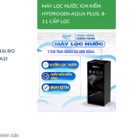
MÁY LỌC NƯỚC ION KIỀM
HYDROGEN AQUA PLUS, 8-
11 CẤP LỌC
lõi RO
0A2I
phiên bản