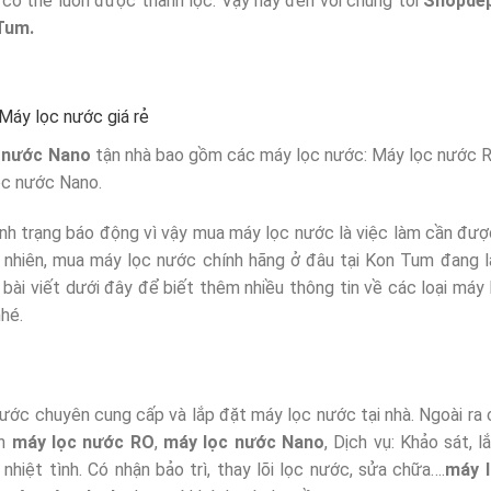
 cơ thể luôn được thanh lọc. Vậy hãy đến với chúng tôi
Shopdep
 Tum.
Máy lọc nước giá rẻ
 nước Nano
tận nhà bao gồm các máy lọc nước: Máy lọc nước 
ọc nước Nano.
ình trạng báo động vì vậy mua máy lọc nước là việc làm cần đượ
nhiên, mua máy lọc nước chính hãng ở đâu tại Kon Tum đang l
bài viết dưới đây để biết thêm nhiều thông tin về các loại máy
hé.
nước chuyên cung cấp và lắp đặt máy lọc nước tại nhà. Ngoài ra 
ến
máy lọc nước RO
,
máy lọc nước Nano
, Dịch vụ: Khảo sát, l
hiệt tình. Có nhận bảo trì, thay lõi lọc nước, sửa chữa….
máy 