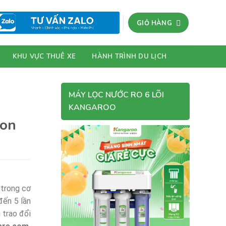
GIỎ HÀNG
KHU VỰC THUÊ XE
HÀNH TRÌNH DU LỊCH
MÁY LỌC NƯỚC RO 6 LÕI
KANGAROO
Kon
 trong cơ
đến 5 lần
 trao đổi